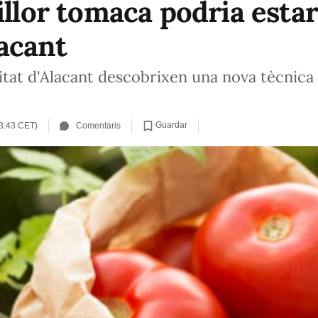
illor tomaca podria estar
acant
itat d'Alacant descobrixen una nova tècnica 
Guardar
13:43 CET)
Comentaris