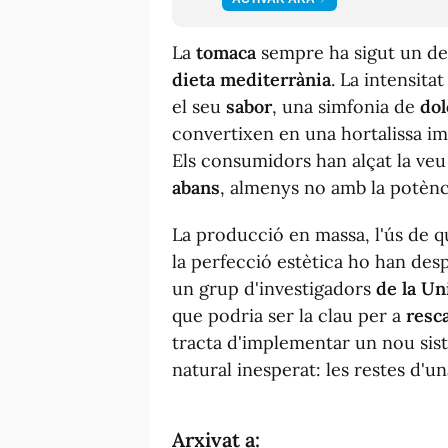
La
tomaca
sempre ha sigut un del
dieta mediterrània
. La intensita
el seu
sabor
, una simfonia de
dol
convertixen en una hortalissa im
Els consumidors han alçat la veu
abans
, almenys no amb la potèn
La producció en massa, l'ús de qu
la perfecció estètica ho han desp
un grup d'investigadors
de la Un
que podria ser la clau per a
resca
tracta d'implementar un nou sist
natural inesperat: les restes d'u
Arxivat a: