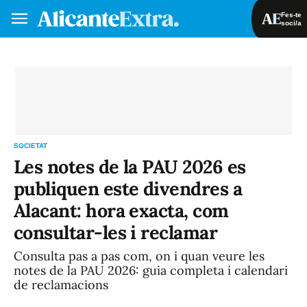
Fes-te
soci/a
Fes-te soci/a
Iniciar sessió
VA
ES
SOCIETAT
Les notes de la PAU 2026 es
publiquen este divendres a
Alacant: hora exacta, com
consultar-les i reclamar
Consulta pas a pas com, on i quan veure les
notes de la PAU 2026: guia completa i calendari
de reclamacions