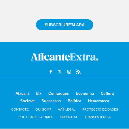
Registra't gratuïtament i et mantindrem informat
sempre de tot el que passa a prop teu
SUBSCRIURE'M ARA
Alacant
Elx
Comarques
Economia
Cultura
Societat
Successos
Política
Hemeroteca
CONTACTE
QUI SOM?
AVÍS LEGAL
PROTECCIÓ DE DADES
POLÍTICA DE COOKIES
PUBLICITAT
TRANSPARÈNCIA