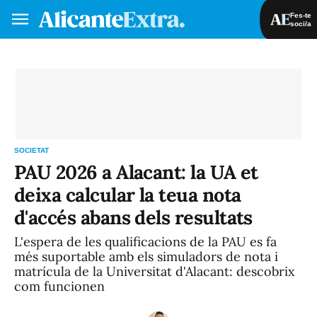
Fes-te
soci/a
Fes-te soci/a
Iniciar sessió
VA
ES
SOCIETAT
PAU 2026 a Alacant: la UA et
deixa calcular la teua nota
d'accés abans dels resultats
L'espera de les qualificacions de la PAU es fa
més suportable amb els simuladors de nota i
matrícula de la Universitat d'Alacant: descobrix
com funcionen