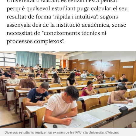
Universitat d'Alacant és senzill i està pensat
perquè qualsevol estudiant puga calcular el seu
resultat de forma "ràpida i intuïtiva", segons
assenyala des de la institució acadèmica, sense
necessitat de "coneixements tècnics ni
processos complexos".
Diversos estudiants realitzen un examen de les PAU a la Universitat d'Alacant