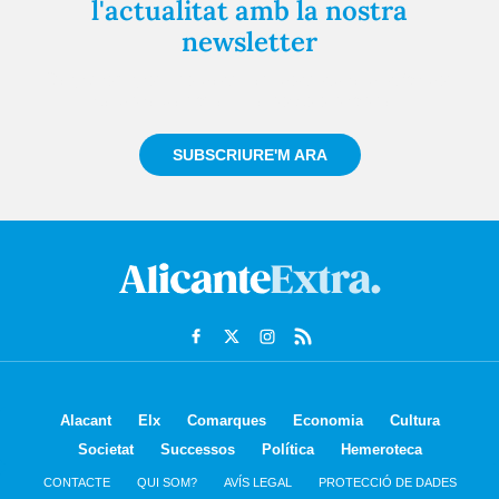
l'actualitat amb la nostra
newsletter
Registra't gratuïtament i et mantindrem informat
sempre de tot el que passa a prop teu
SUBSCRIURE'M ARA
Alacant
Elx
Comarques
Economia
Cultura
Societat
Successos
Política
Hemeroteca
CONTACTE
QUI SOM?
AVÍS LEGAL
PROTECCIÓ DE DADES