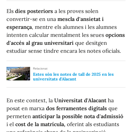
Els
dies posteriors
a les proves solen
convertir-se en una
mescla d'ansietat i
esperança
, mentre els alumnes i les alumnes
intenten calcular mentalment les seues
opcions
d'accés al grau universitari
que desitgen
estudiar sense tindre encara les notes oficials.
Relacionat
Estes són les notes de tall de 2025 en les
universitats d'Alacant
En este context, la
Universitat d'Alacant
ha
posat en marxa
dos ferramentes digitals
que
permeten
anticipar la possible nota d'admissió
i el
cost de la matrícula,
oferint als estudiants