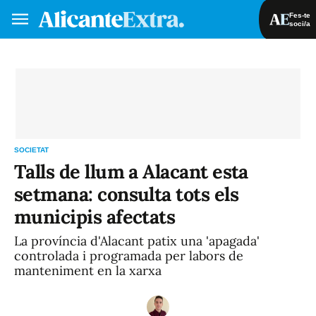
Fes-te
soci/a
Fes-te soci/a
Iniciar sessió
VA
ES
SOCIETAT
Talls de llum a Alacant esta
setmana: consulta tots els
municipis afectats
La província d'Alacant patix una 'apagada'
controlada i programada per labors de
manteniment en la xarxa