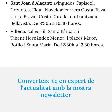
Sant Joan d'Alacant
: avingudes Capiscol,
Creuetes, Elda i Novelda; carrers Costa Blava,
Costa Brava i Costa Dorada; i urbanització
Bellavista.
De 8:30h a 10.30 hores.
Villena
: calles Fil, Santa Bàrbara i
Tinent Hernández Menor; i places Major,
Rotllo i Santa María.
De 12:30h a 13.30 hores.
Converteix-te en expert de
l'actualitat amb la nostra
newsletter
Registra't gratuïtament i et mantindrem informat
sempre de tot el que passa a prop teu