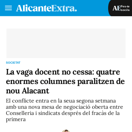
Fes-te
soci/a
Fes-te soci/a
Iniciar sessió
VA
ES
SOCIETAT
La vaga docent no cessa: quatre
enormes columnes paralitzen de
nou Alacant
El conflicte entra en la seua segona setmana
amb una nova mesa de negociació oberta entre
Conselleria i sindicats després del fracàs de la
primera