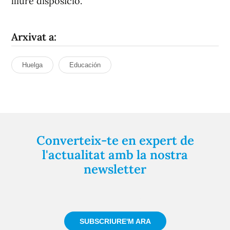
lliure disposició.
Arxivat a:
Huelga
Educación
Converteix-te en expert de
l'actualitat amb la nostra
newsletter
Registra't gratuïtament i et mantindrem informat
sempre de tot el que passa a prop teu
SUBSCRIURE'M ARA