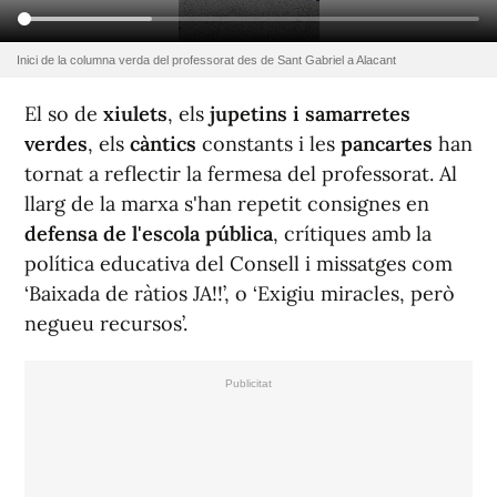
Inici de la columna verda del professorat des de Sant Gabriel a Alacant
El so de
xiulets
, els
jupetins i samarretes
verdes
, els
càntics
constants i les
pancartes
han
tornat a reflectir la fermesa del professorat. Al
llarg de la marxa s'han repetit consignes en
defensa de l'escola pública
, crítiques amb la
política educativa del Consell i missatges com
‘Baixada de ràtios JA!!’, o ‘Exigiu miracles, però
negueu recursos’.