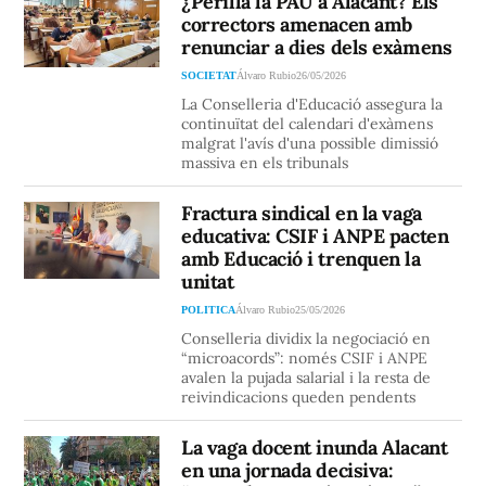
¿Perilla la PAU a Alacant? Els
correctors amenacen amb
renunciar a dies dels exàmens
SOCIETAT
Álvaro Rubio
26/05/2026
La Conselleria d'Educació assegura la
continuïtat del calendari d'exàmens
malgrat l'avís d'una possible dimissió
massiva en els tribunals
Fractura sindical en la vaga
educativa: CSIF i ANPE pacten
amb Educació i trenquen la
unitat
POLITICA
Álvaro Rubio
25/05/2026
Conselleria dividix la negociació en
“microacords”: només CSIF i ANPE
avalen la pujada salarial i la resta de
reivindicacions queden pendents
La vaga docent inunda Alacant
en una jornada decisiva: