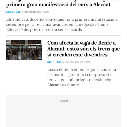
primera gran manifestació del curs a Alacant
SOCIETAT
Álvaro Rubio
31/07/2026
Els sindicats docents convoquen una primera manifestació al
setembre per a reclamar avanços en la negociació amb
Educació després d'un estiu sense acords
Com afecta la vaga de Renfe a
Alacant: estos són els trens que
sí circulen este divendres
SOCIETAT
Álvaro Rubio
30/07/2026
Busca el teu tren en segons: consulta
els horaris garantits i comprova si el
teu viatge amb origen o destinació
Alacant es manté