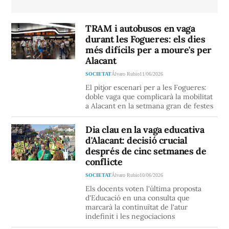
TRAM i autobusos en vaga
durant les Fogueres: els dies
més difícils per a moure's per
Alacant
SOCIETAT
Álvaro Rubio
11/06/2026
El pitjor escenari per a les Fogueres:
doble vaga que complicarà la mobilitat
a Alacant en la setmana gran de festes
Dia clau en la vaga educativa
d'Alacant: decisió crucial
després de cinc setmanes de
conflicte
SOCIETAT
Álvaro Rubio
10/06/2026
Els docents voten l'última proposta
d'Educació en una consulta que
marcarà la continuïtat de l'atur
indefinit i les negociacions