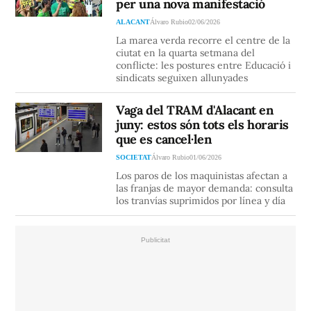
per una nova manifestació
ALACANT
Álvaro Rubio
02/06/2026
La marea verda recorre el centre de la
ciutat en la quarta setmana del
conflicte: les postures entre Educació i
sindicats seguixen allunyades
Vaga del TRAM d'Alacant en
juny: estos són tots els horaris
que es cancel·len
SOCIETAT
Álvaro Rubio
01/06/2026
Los paros de los maquinistas afectan a
las franjas de mayor demanda: consulta
los tranvías suprimidos por línea y día