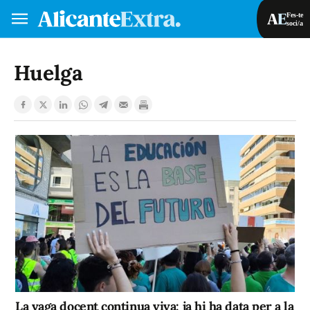
Fes-te
soci/a
Fes-te soci/a
Iniciar sessió
Huelga
VA
ES
La vaga docent continua viva: ja hi ha data per a la