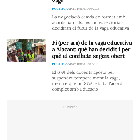
vaga
POLITICA
Álvaro Rubio
11/06/2026
La negociació canvia de format amb
acords parcials: les taules sectorials
decidiran el futur de la vaga educativa
Fi (per ara) de la vaga educativa
a Alacant: què han decidit i per
què el conflicte seguix obert
POLITICA
Álvaro Rubio
11/06/2026
El 67% dels docents aposta per
suspendre temporalment la vaga,
mentre que un 87% rebutja l'acord
complet amb Educació