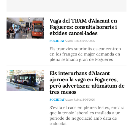
Vaga del TRAM d'Alacant en
Fogueres: consulta horaris i
eixides cancel·lades
SOCIETAT
Álvaro Rubio
19/06/2026
Els tramvies suprimits es concentren
en les franges de major demanda en
plena setmana gran de Fogueres
Els interurbans d'Alacant
ajornen la vaga en Fogueres,
però advertixen: ultimàtum de
tres mesos
SOCIETAT
Álvaro Rubio
18/06/2026
S'evita el caos en plenes festes, encara
que la tensió laboral es trasllada a un
període de negociació amb data de
caducitat