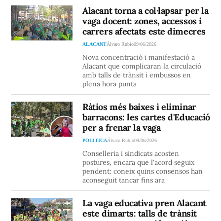
Alacant torna a col·lapsar per la
vaga docent: zones, accessos i
carrers afectats este dimecres
ALACANT
Álvaro Rubio
09/06/2026
Nova concentració i manifestació a
Alacant que complicaran la circulació
amb talls de trànsit i embussos en
plena hora punta
Ràtios més baixes i eliminar
barracons: les cartes d'Educació
per a frenar la vaga
POLITICA
Álvaro Rubio
09/06/2026
Conselleria i sindicats acosten
postures, encara que l'acord seguix
pendent: coneix quins consensos han
aconseguit tancar fins ara
La vaga educativa pren Alacant
este dimarts: talls de trànsit