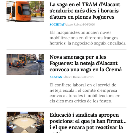
La vaga en el TRAM d'Alacant
s'endurix: més dies i horaris
d'aturs en plenes Fogueres
SOCIETAT
Álvaro Rubio
16/06/2026
Els maquinistes anuncien noves
mobilitzacions en diferents franges
horàries: la negociació seguix encallada
Nova amenaça per a les
Fogueres: la neteja d'Alacant
convoca una vaga en la Cremà
ALACANT
Álvaro Rubio
12/06/2026
El conflicte laboral en el servici de
neteja escala i el comité d'empresa
convoca aturades i mobilitzacions en
els dies més crítics de les festes.
Educació i sindicats apropen
posicions: el que ja han firmat…
i el que encara pot reactivar la