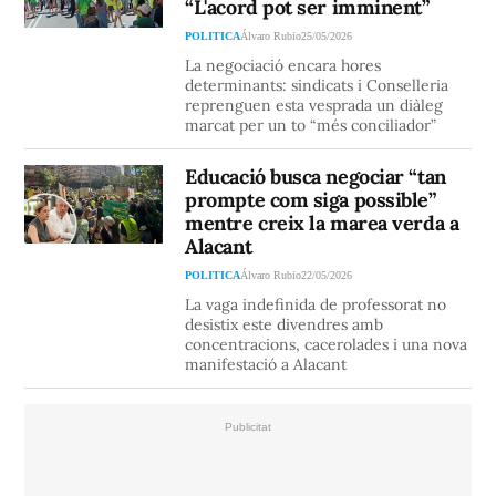
“L'acord pot ser imminent”
POLITICA
Álvaro Rubio
25/05/2026
La negociació encara hores
determinants: sindicats i Conselleria
reprenguen esta vesprada un diàleg
marcat per un to “més conciliador”
Educació busca negociar “tan
prompte com siga possible”
mentre creix la marea verda a
Alacant
POLITICA
Álvaro Rubio
22/05/2026
La vaga indefinida de professorat no
desistix este divendres amb
concentracions, cacerolades i una nova
manifestació a Alacant