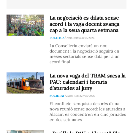
La negociació es dilata sense
acord i la vaga docent avança
cap a la seua quarta setmana
POLITICA
Álvaro Rubio
28/05/2026
La Conselleria enviarà un nou
document i la negociació seguirà en
meses sectorials sense data per a un
acord final
La nova vaga del TRAM sacsa la
PAU: calendari i horaris
d'aturades al juny
SOCIETAT
Álvaro Rubio
27/05/2026
El conflicte s'enquista després d'una
nova reunió sense acord: les aturades a
Alacant es concentren en cinc jornades
en dos setmanes