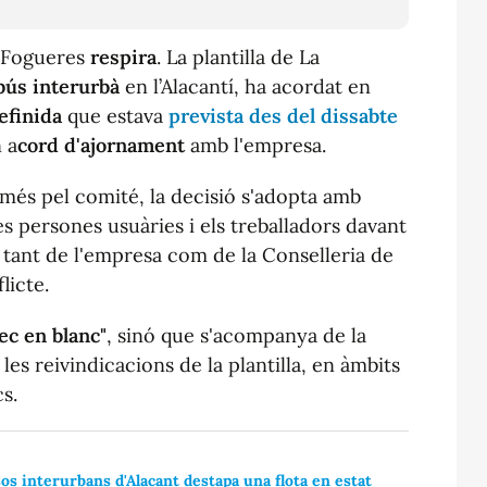
 Fogueres
respira
. La plantilla de La
bús interurbà
en l’Alacantí, ha acordat en
efinida
que estava
prevista des del dissabte
 a
cord d'ajornament
amb l'empresa.
més pel comité, la decisió s'adopta amb
les persones usuàries i els treballadors davant
" tant de l'empresa com de la Conselleria de
licte.
ec en blanc"
, sinó que s'acompanya de la
les reivindicacions de la plantilla, en àmbits
s.
sos interurbans d'Alacant destapa una flota en estat