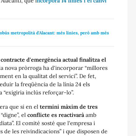
’Alacantí, que i
ncorpora 14 línies i el canvi
obús metropolità d'Alacant: més línies, però amb més
l
contracte d'emergència actual finalitza el
la nova pròrroga ha d'incorporar “millores
ent en la qualitat del servici”. De fet,
duir la freqüència de la línia 24 els
“exigiria inclús reforçar-lo”.
era que si en el
termini màxim de tres
“digne”, el
conflicte es reactivarà
amb
ata”. El comité sosté que l'empresa i
s de les reivindicacions” i que disposen de