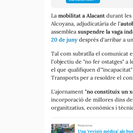
La
mobilitat a Alacant
durant les
Alcoyana, adjudicatària de l'
auto
assemblea
suspendre la vaga ind
20 de juny
després d'arribar a un
Tal com subratlla el comunicat e
l'objectiu de "no fer ostatges" a 
el que qualifiquen d'"incapacitat
Transports per a resoldre el conf
L'ajornament
"no constituix un x
incorporació de millores dins de 
organitzatius, econòmics i tècnic
Relacionat
Una ‘revisió mèdica’ als bu