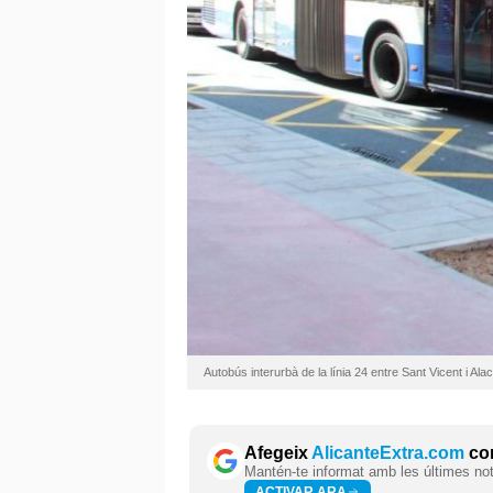
Autobús interurbà de la línia 24 entre Sant Vicent i Ala
Afegeix
AlicanteExtra.com
com
Mantén-te informat amb les últimes notí
ACTIVAR ARA