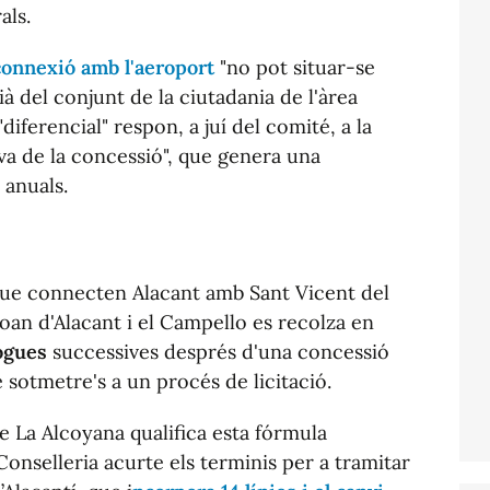
als.
connexió amb l'aeroport
"no pot situar-se
à del conjunt de la ciutadania de l'àrea
iferencial" respon, a juí del comité, a la
iva de la concessió", que genera una
 anuals.
que connecten Alacant amb Sant Vicent del
oan d'Alacant i el Campello es recolza en
rogues
successives després d'una concessió
sotmetre's a un procés de licitació.
de La Alcoyana qualifica esta fórmula
 Conselleria acurte els terminis per a tramitar