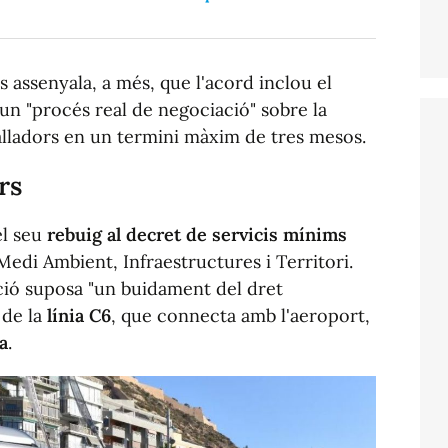
 assenyala, a més, que l'acord inclou el
n "procés real de negociació" sobre la
alladors en un termini màxim de tres mesos.
rs
el seu
rebuig al decret de servicis mínims
 Medi Ambient, Infraestructures i Territori.
ció suposa "un buidament del dret
 de la
línia C6
, que connecta amb l'aeroport,
a
.