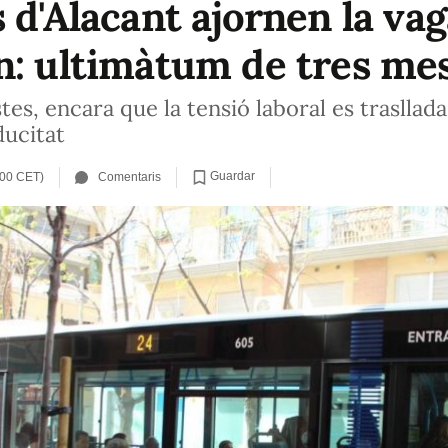
 d'Alacant ajornen la va
n: ultimàtum de tres me
stes, encara que la tensió laboral es trasllad
ducitat
Guardar
:00 CET)
Comentaris