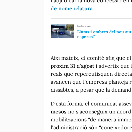
i adjudicar la nova concessió en l
de nomenclatura
.
Relacionat
Llums i ombres del nou aut
esperes?
Així mateix, el comité afig que e
pròxim 31 d'agost
i advertix que 
reals que repercutisquen directam
avancen que l'empresa planteja re
dissabtes, a pesar que la demanda 
D'esta forma, el comunicat assev
mesos
no s'aconseguix un acord 
mobilitzacions “de manera immedi
l'administració són “coneixedore