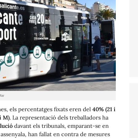
Mar
nes, els percentatges fixats eren del
40% (21 i
i M)
. La representació dels treballadors ha
lució
davant els tribunals, emparant-se en
 assenyala, han fallat en contra de mesures