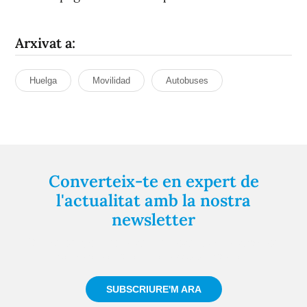
Arxivat a:
Huelga
Movilidad
Autobuses
Converteix-te en expert de
l'actualitat amb la nostra
newsletter
Registra't gratuïtament i et mantindrem informat
sempre de tot el que passa a prop teu
SUBSCRIURE'M ARA