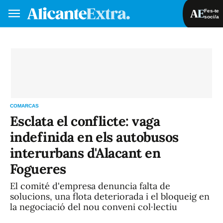
Fes-te
soci/a
Fes-te soci/a
Iniciar sessió
VA
ES
COMARCAS
Esclata el conflicte: vaga
indefinida en els autobusos
interurbans d'Alacant en
Fogueres
El comité d'empresa denuncia falta de
solucions, una flota deteriorada i el bloqueig en
la negociació del nou conveni col·lectiu