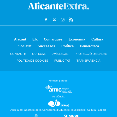
Alacant
Elx
Comarques
Economia
Cultura
Societat
Successos
Política
Hemeroteca
CONTACTE
QUI SOM?
AVÍS LEGAL
PROTECCIÓ DE DADES
POLÍTICA DE COOKIES
PUBLICITAT
TRANSPARÈNCIA
Formem part de:
Audiència:
Amb la col·laboració de la Conselleria d’Educació, Investigació, Cultura i Esport: