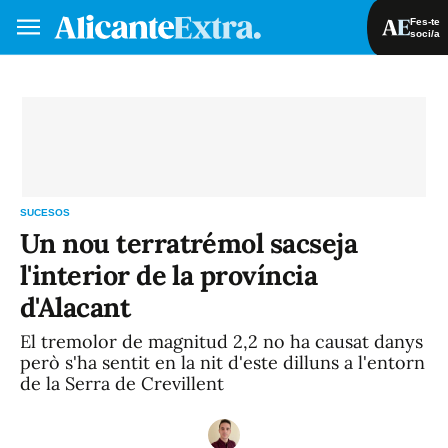
Fes-te
soci/a
Fes-te soci/a
Iniciar sessió
VA
ES
SUCESOS
Un nou terratrémol sacseja
l'interior de la província
d'Alacant
El tremolor de magnitud 2,2 no ha causat danys
però s'ha sentit en la nit d'este dilluns a l'entorn
de la Serra de Crevillent