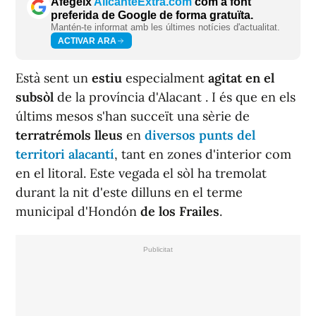
Afegeix
AlicanteExtra.com
com a font
preferida de Google de forma gratuïta.
Mantén-te informat amb les últimes notícies d'actualitat.
ACTIVAR ARA
Està sent un
estiu
especialment
agitat en el
subsòl
de la província d'Alacant . I és que en els
últims mesos s'han succeït una sèrie de
terratrémols lleus
en
diversos punts del
territori alacantí
, tant en zones d'interior com
en el litoral. Este vegada el sòl ha tremolat
durant la nit d'este dilluns en el terme
municipal d'Hondón
de los Frailes
.