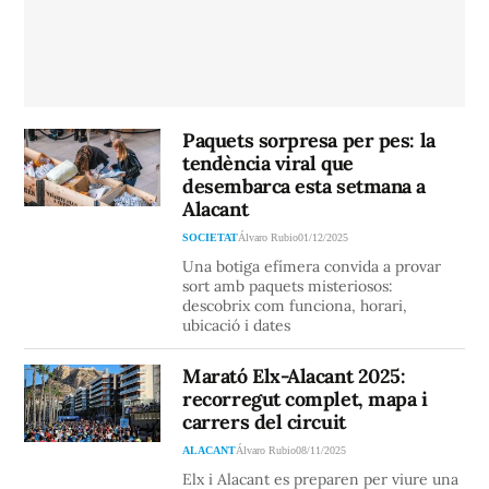
Paquets sorpresa per pes: la
tendència viral que
desembarca esta setmana a
Alacant
SOCIETAT
Álvaro Rubio
01/12/2025
Una botiga efímera convida a provar
sort amb paquets misteriosos:
descobrix com funciona, horari,
ubicació i dates
Marató Elx-Alacant 2025:
recorregut complet, mapa i
carrers del circuit
ALACANT
Álvaro Rubio
08/11/2025
Elx i Alacant es preparen per viure una