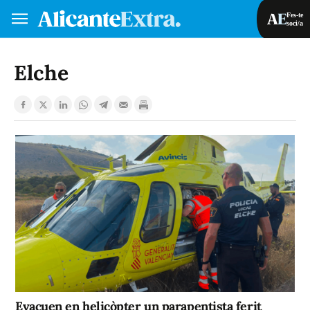
Fes-te
soci/a
Fes-te soci/a
Iniciar sessió
Elche
VA
ES
Evacuen en helicòpter un parapentista ferit