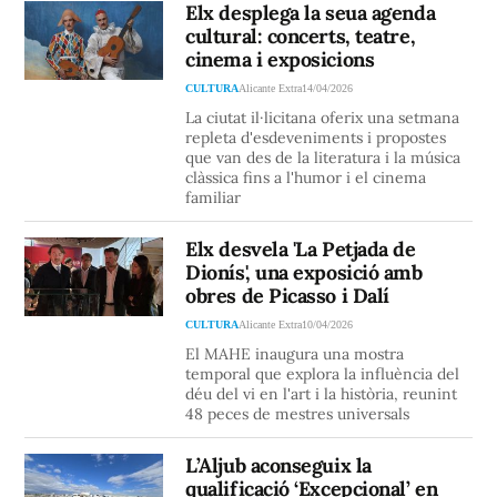
Elx desplega la seua agenda
cultural: concerts, teatre,
cinema i exposicions
CULTURA
Alicante Extra
14/04/2026
La ciutat il·licitana oferix una setmana
repleta d'esdeveniments i propostes
que van des de la literatura i la música
clàssica fins a l'humor i el cinema
familiar
Elx desvela 'La Petjada de
Dionís', una exposició amb
obres de Picasso i Dalí
CULTURA
Alicante Extra
10/04/2026
El MAHE inaugura una mostra
temporal que explora la influència del
déu del vi en l'art i la història, reunint
48 peces de mestres universals
L’Aljub aconseguix la
qualificació ‘Excepcional’ en