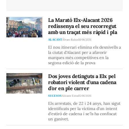
La Marató Elx-Alacant 2026
redissenya el seu recorregut
amb un traçat més ràpid i pla
ALACANT
Álvaro Rubio
08/06/2026
El nou itinerari elimina els desnivells a
la ciutat d'Alacant per a afavorir
marques més competitives en la
segona edició de la prova
Dos joves detinguts a Elx pel
robatori violent d'una cadena
d'or en ple carrer
SUCESOS
Alicante Extra
05/06/2026
Els arrestats, de 22 i 24 anys, han sigut
identificats per la víctima d'un intent
d'estiró de cadena i se'ls ha confiscat
un ganivet.