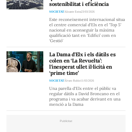
sostenibilitat i eficiència
SOCIETAT
Alicante Extra
23/03/2026
Este reconeixement internacional situa
el centre comercial d'Elx en el 'Top 5'
nacional en aconseguir la màxima
qualificació tant en ‘Edifici’ com en
‘Gestió’
La Dama d'Elx i els dàtils es
colen en ‘La Revuelta’:
l'inesperat ullet il·licità en
‘prime time’
SOCIETAT
Álvaro Rubio
11/03/2026
Una parella d'Elx entre el públic va
regalar dàtils a David Broncano en el
programa i va acabar derivant en una
menció a la Dama