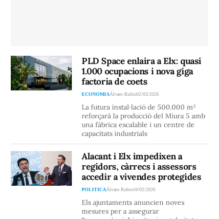
PLD Space enlaira a Elx: quasi
1.000 ocupacions i nova giga
factoria de coets
ECONOMIA
Álvaro Rubio
02/03/2026
La futura instal·lació de 500.000 m²
reforçarà la producció del Miura 5 amb
una fàbrica escalable i un centre de
capacitats industrials
Alacant i Elx impedixen a
regidors, càrrecs i assessors
accedir a vivendes protegides
POLITICA
Álvaro Rubio
10/02/2026
Els ajuntaments anuncien noves
mesures per a assegurar