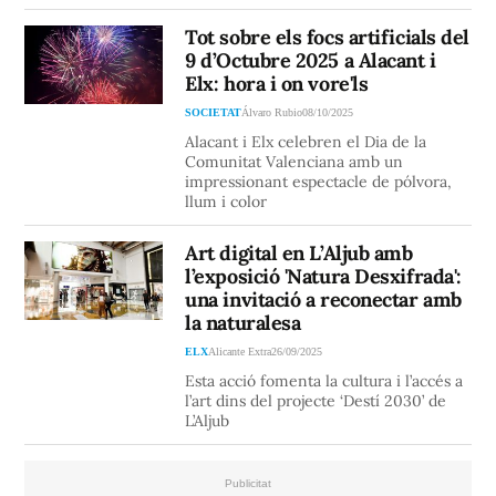
Tot sobre els focs artificials del
9 d’Octubre 2025 a Alacant i
Elx: hora i on vore'ls
SOCIETAT
Álvaro Rubio
08/10/2025
Alacant i Elx celebren el Dia de la
Comunitat Valenciana amb un
impressionant espectacle de pólvora,
llum i color
Art digital en L’Aljub amb
l’exposició 'Natura Desxifrada':
una invitació a reconectar amb
la naturalesa
ELX
Alicante Extra
26/09/2025
Esta acció fomenta la cultura i l’accés a
l’art dins del projecte ‘Destí 2030’ de
L’Aljub