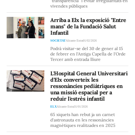
"transparència" i evitar irregularitats en
vivendes públiques
Arriba a Elx la exposició "Entre
mans" de la Fundació Salut
Infantil
SOCIETAT
Alicante Extra
01/02/2026
Podrà visitar-se del 30 de gener al 15
de febrer en l'Antiga Capella de l'Orde
Tercer amb entrada lliure
L'Hospital General Universitari
d'Elx converteix les
ressonàncies pediàtriques en
una missió espacial per a
reduir l'estrès infantil
ELX
Alicante Extra
31/01/2026
65 xiquets han rebut ja un carnet
d'astronauta en les ressonàncies
magnètiques realitzades en 2025