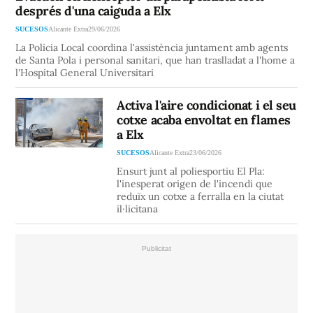
després d'una caiguda a Elx
SUCESOS
Alicante Extra
29/06/2026
La Policia Local coordina l'assistència juntament amb agents
de Santa Pola i personal sanitari, que han traslladat a l'home a
l'Hospital General Universitari
Activa l'aire condicionat i el seu
cotxe acaba envoltat en flames
a Elx
SUCESOS
Alicante Extra
23/06/2026
Ensurt junt al poliesportiu El Pla:
l'inesperat origen de l'incendi que
reduïx un cotxe a ferralla en la ciutat
il·licitana