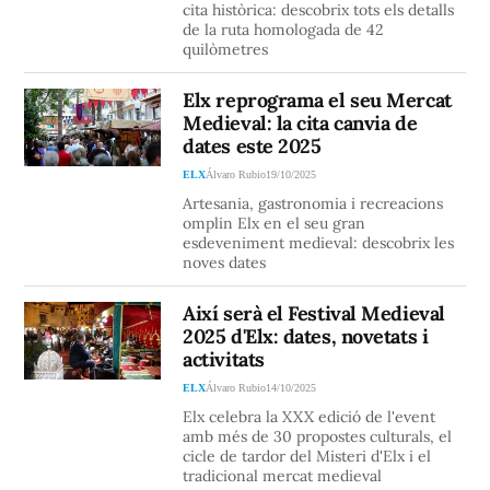
cita històrica: descobrix tots els detalls
de la ruta homologada de 42
quilòmetres
Elx reprograma el seu Mercat
Medieval: la cita canvia de
dates este 2025
ELX
Álvaro Rubio
19/10/2025
Artesania, gastronomia i recreacions
omplin Elx en el seu gran
esdeveniment medieval: descobrix les
noves dates
Així serà el Festival Medieval
2025 d'Elx: dates, novetats i
activitats
ELX
Álvaro Rubio
14/10/2025
Elx celebra la XXX edició de l'event
amb més de 30 propostes culturals, el
cicle de tardor del Misteri d'Elx i el
tradicional mercat medieval