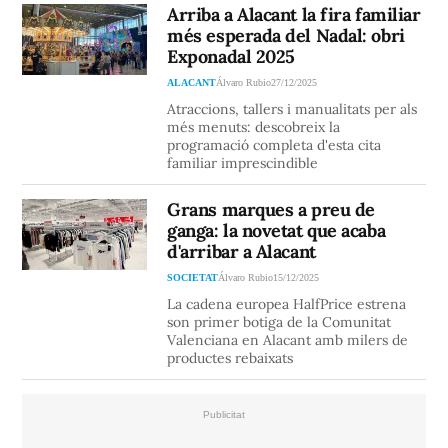
Arriba a Alacant la fira familiar
més esperada del Nadal: obri
Exponadal 2025
ALACANT
Álvaro Rubio
27/12/2025
Atraccions, tallers i manualitats per als
més menuts: descobreix la
programació completa d'esta cita
familiar imprescindible
Grans marques a preu de
ganga: la novetat que acaba
d'arribar a Alacant
SOCIETAT
Álvaro Rubio
15/12/2025
La cadena europea HalfPrice estrena
son primer botiga de la Comunitat
Valenciana en Alacant amb milers de
productes rebaixats