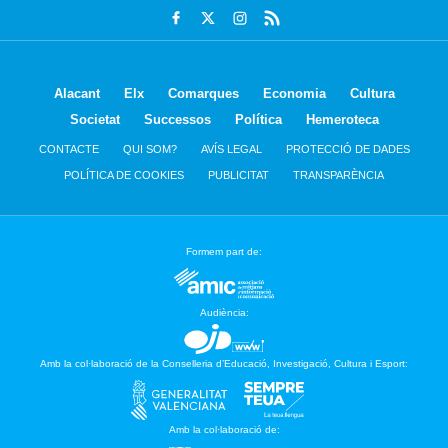
Alacant
Elx
Comarques
Economia
Cultura
Societat
Successos
Política
Hemeroteca
CONTACTE
QUI SOM?
AVÍS LEGAL
PROTECCIÓ DE DADES
POLÍTICA DE COOKIES
PUBLICITAT
TRANSPARÈNCIA
Formem part de:
Audiència:
Amb la col·laboració de la Conselleria d’Educació, Investigació, Cultura i Esport:
Amb la col·laboració de: