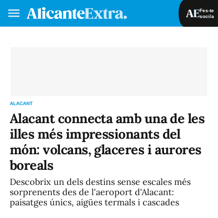
Fes-te
soci/a
Fes-te soci/a
Iniciar sessió
VA
ES
ALACANT
Alacant connecta amb una de les
illes més impressionants del
món: volcans, glaceres i aurores
boreals
Descobrix un dels destins sense escales més
sorprenents des de l'aeroport d'Alacant:
paisatges únics, aigües termals i cascades