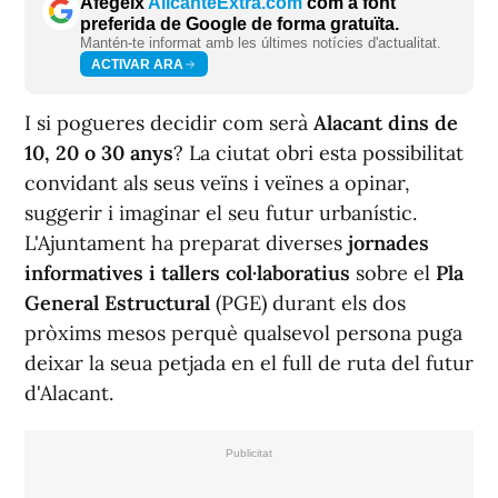
Afegeix
AlicanteExtra.com
com a font
preferida de Google de forma gratuïta.
Mantén-te informat amb les últimes notícies d'actualitat.
ACTIVAR ARA
I si pogueres decidir com serà
Alacant dins de
10, 20 o 30 anys
? La ciutat obri esta possibilitat
convidant als seus veïns i veïnes a opinar,
suggerir i imaginar el seu futur urbanístic.
L'Ajuntament ha preparat diverses
jornades
informatives i tallers col·laboratius
sobre el
Pla
General Estructural
(PGE) durant els dos
pròxims mesos perquè qualsevol persona puga
deixar la seua petjada en el full de ruta del futur
d'Alacant.