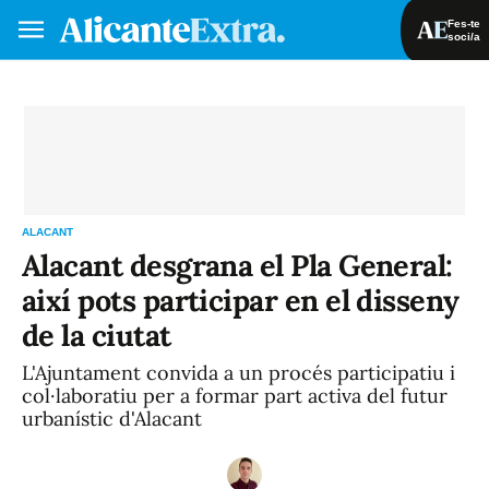
Fes-te
soci/a
Fes-te soci/a
Iniciar sessió
VA
ES
ALACANT
Alacant desgrana el Pla General:
així pots participar en el disseny
de la ciutat
L'Ajuntament convida a un procés participatiu i
col·laboratiu per a formar part activa del futur
urbanístic d'Alacant