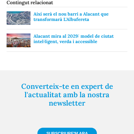
Contingut relacionat
Així serà el nou barri a Alacant que
transformarà L'Albufereta
Alacant mira al 2029: model de ciutat
intel·ligent, verda i accessible
Converteix-te en expert de
l'actualitat amb la nostra
newsletter
Registra't gratuïtament i et mantindrem informat
sempre de tot el que passa a prop teu
SUBSCRIURE'M ARA