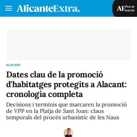
Fes-te
soci/a
Fes-te soci/a
Iniciar sessió
VA
ES
ALACANT
Dates clau de la promoció
d'habitatges protegits a Alacant:
cronologia completa
Decisions i terminis que marcaren la promoció
de VPP en la Platja de Sant Joan: claus
temporals del procés urbanístic de les Naus