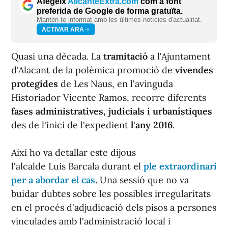
Afegeix
AlicanteExtra.com
com a font
preferida de Google de forma gratuïta.
Mantén-te informat amb les últimes notícies d'actualitat.
ACTIVAR ARA
Quasi una dècada. La
tramitació
a l'Ajuntament
d'Alacant de la polèmica promoció de
vivendes
protegides
de Les Naus, en l'avinguda
Historiador Vicente Ramos, recorre diferents
fases administratives, judicials i urbanístiques
des de l'inici de l'expedient
l'any 2016
.
Així ho va detallar este dijous
l'alcalde Luis Barcala durant el
ple extraordinari
per a abordar el cas
. Una sessió que no va
buidar dubtes sobre les possibles irregularitats
en el procés d'adjudicació dels pisos a persones
vinculades amb l'administració local i