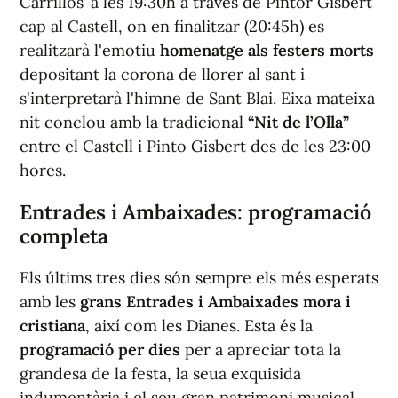
Carrillos’ a les 19:30h a través de Pintor Gisbert
cap al Castell, on en finalitzar (20:45h) es
realitzarà l'emotiu
homenatge als festers morts
depositant la corona de llorer al sant i
s'interpretarà l'himne de Sant Blai. Eixa mateixa
nit conclou amb la tradicional
“Nit de l’Olla”
entre el Castell i Pinto Gisbert des de les 23:00
hores.
Entrades i Ambaixades: programació
completa
Els últims tres dies són sempre els més esperats
amb les
grans Entrades i Ambaixades mora i
cristiana
, així com les Dianes. Esta és la
programació per dies
per a apreciar tota la
grandesa de la festa, la seua exquisida
indumentària i el seu gran patrimoni musical.