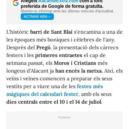
Afegeix
AlicanteExtra.com
com a font
preferida de Google de forma gratuïta.
Mantén-te informat amb les últimes notícies d'actualitat.
ACTIVAR ARA
L'històric
barri de Sant Blai
s'encamina a una de
les èpoques més boniques i cèlebres de l'any.
Després del
Pregó
, la presentació dels càrrecs
festers i les
primeres entraetes
el cap de
setmana passat, els
Moros i Cristians
més
longeus d'Alacant ja
han encés la metxa
. Així, els
veïns i veïnes comencen a preparar els seus
vestits per a viure una de les
festes més
màgiques del calendari fester
, amb els seus
dies centrals entre el 10 i el 14 de juliol
.