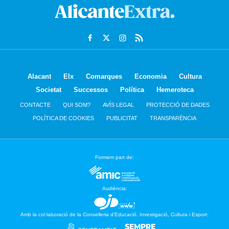
Alacant
Elx
Comarques
Economia
Cultura
Societat
Successos
Política
Hemeroteca
CONTACTE
QUI SOM?
AVÍS LEGAL
PROTECCIÓ DE DADES
POLÍTICA DE COOKIES
PUBLICITAT
TRANSPARÈNCIA
Formem part de:
Audiència:
Amb la col·laboració de la Conselleria d’Educació, Investigació, Cultura i Esport: