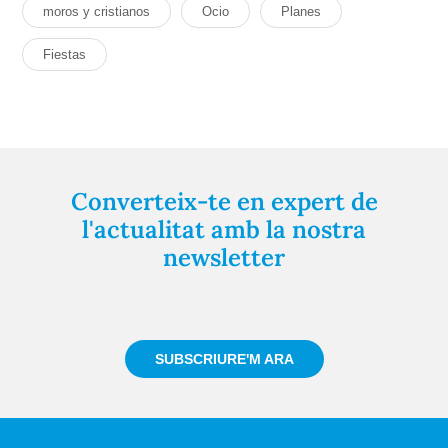
moros y cristianos
Ocio
Planes
Fiestas
Converteix-te en expert de
l'actualitat amb la nostra
newsletter
Registra't gratuïtament i et mantindrem informat
sempre de tot el que passa a prop teu
SUBSCRIURE'M ARA