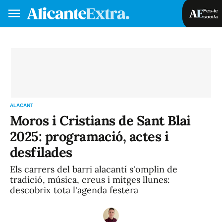
Fes-te
soci/a
Fes-te soci/a
Iniciar sessió
VA
ES
ALACANT
Moros i Cristians de Sant Blai
2025: programació, actes i
desfilades
Els carrers del barri alacantí s'omplin de
tradició, música, creus i mitges llunes:
descobrix tota l'agenda festera