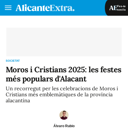
Fes-te
soci/a
Fes-te soci/a
Iniciar sessió
VA
ES
SOCIETAT
Moros i Cristians 2025: les festes
més populars d'Alacant
Un recorregut per les celebracions de Moros i
Cristians més emblemàtiques de la província
alacantina
Álvaro Rubio