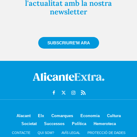
l'actualitat amb la nostra
newsletter
Registra't gratuïtament i et mantindrem informat
sempre de tot el que passa a prop teu
SUBSCRIURE'M ARA
Alacant
Elx
Comarques
Economia
Cultura
Societat
Successos
Política
Hemeroteca
CONTACTE
QUI SOM?
AVÍS LEGAL
PROTECCIÓ DE DADES