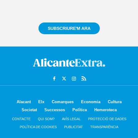
Registra't gratuïtament i et mantindrem informat
sempre de tot el que passa a prop teu
SUBSCRIURE'M ARA
Alacant
Elx
Comarques
Economia
Cultura
Societat
Successos
Política
Hemeroteca
CONTACTE
QUI SOM?
AVÍS LEGAL
PROTECCIÓ DE DADES
POLÍTICA DE COOKIES
PUBLICITAT
TRANSPARÈNCIA