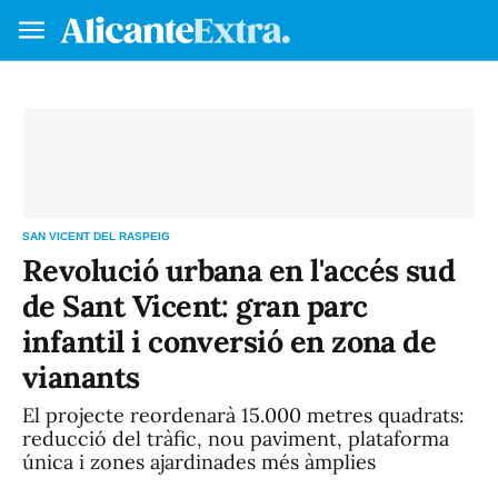
Fes-te soci/a
Ini
VA
ES
SAN VICENT DEL RASPEIG
Revolució urbana en l'accés sud
de Sant Vicent: gran parc
infantil i conversió en zona de
vianants
El projecte reordenarà 15.000 metres quadrats:
reducció del tràfic, nou paviment, plataforma
única i zones ajardinades més àmplies