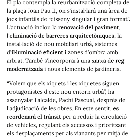
El pla contempla la reurbanització completa de
la plaça Joan Pau II, on s'instal·larà una àrea de
jocs infantils de “disseny singular i gran format”.
L'actuació inclou la
renovació del paviment
,
l'
eliminació de barreres arquitectòniques
, la
instal·lació de nou mobiliari urbà, sistemes
d'
il·luminació eficient
i zones d'ombra amb
arbrat. També s'incorporarà una
xarxa de reg
modernitzada
i nous elements de jardineria.
“Volem que els xiquets i les xiquetes siguen
protagonistes d'este nou entorn urbà”, ha
assenyalat l'alcalde, Pachi Pascual, després de
l'adjudicació de les obres. En este sentit,
es
reordenarà el trànsit
per a reduir la circulació
de vehicles, regulant els accessos i prioritzant
els desplaçaments per als vianants per mitjà de