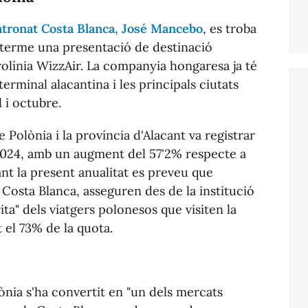
atronat Costa Blanca, José Mancebo
, es troba
a terme una presentació de destinació
rolínia WizzAir. La companyia hongaresa ja té
erminal alacantina i les principals ciutats
 i octubre.
e Polònia i la província d'Alacant va registrar
2024, amb un augment del 57'2% respecte a
ant la present anualitat es preveu que
osta Blanca, asseguren des de la institució
rita" dels viatgers polonesos que visiten la
 el 73% de la quota.
ònia s'ha convertit en "un dels mercats