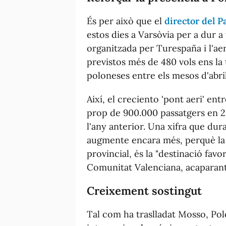
És per això que el
director del P
estos dies a Varsòvia per a dur 
organitzada per Turespaña i l'ae
previstos més de 480 vols ens la t
poloneses entre els mesos d'abril
Així
, el creciento 'pont aeri' entr
prop de 900.000 passatgers en 
l'any anterior. Una xifra que dur
augmente encara més, perquè la C
provincial, és la "destinació favo
Comunitat Valenciana, acaparant
Creixement sostingut
Tal com ha traslladat Mosso, Pol