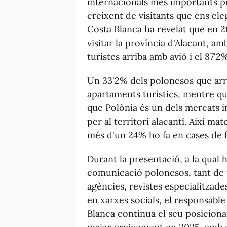
internacionals més importants p
creixent de visitants que ens ele
Costa Blanca ha revelat que en 
visitar la província d'Alacant, am
turistes arriba amb avió i el 87'2
Un 33'2% dels polonesos que arri
apartaments turístics, mentre qu
que Polònia és un dels mercats 
per al territori alacantí. Així mat
més d'un 24% ho fa en cases de fa
Durant la presentació, a la qual h
comunicació polonesos, tant de p
agències, revistes especialitzade
en xarxes socials, el responsable
Blanca continua el seu posicion