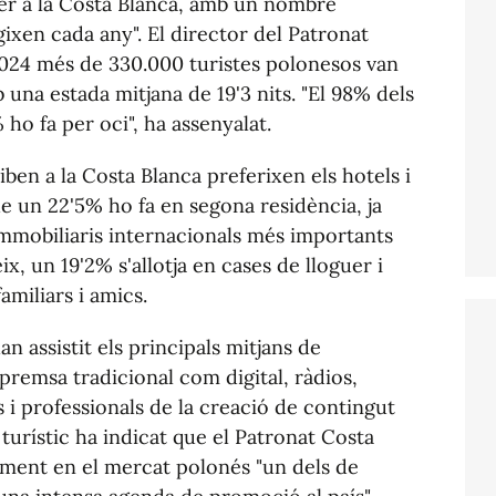
er a la Costa Blanca, amb un nombre
gixen cada any". El director del Patronat
2024 més de 330.000 turistes polonesos van
b una estada mitjana de 19'3 nits. "El 98% dels
% ho fa per oci", ha assenyalat.
ben a la Costa Blanca preferixen els hotels i
e un 22'5% ho fa en segona residència, ja
immobiliaris internacionals més importants
eix, un 19'2% s'allotja en cases de lloguer i
miliars i amics.
an assistit els principals mitjans de
remsa tradicional com digital, ràdios,
s i professionals de la creació de contingut
 turístic ha indicat que el Patronat Costa
ament en el mercat polonés "un dels de