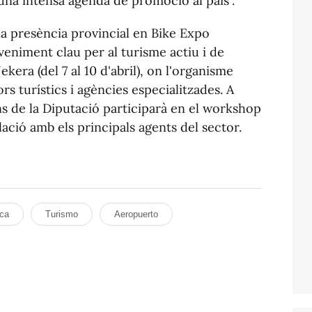
na intensa agenda de promoció al país".
la presència provincial en Bike Expo
deveniment clau per al turisme actiu i de
kera (del 7 al 10 d'abril), on l'organisme
 turístics i agències especialitzades. A
'ens de la Diputació participarà en el workshop
lació amb els principals agents del sector.
ca
Turismo
Aeropuerto