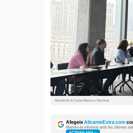
Reunió de la Costa Blanca a Varsòvia
Afegeix
AlicanteExtra.com
com
Mantén-te informat amb les últimes notí
ACTIVAR ARA