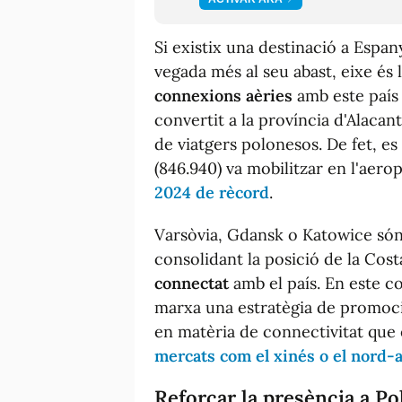
Si existix una destinació a Espan
vegada més al seu abast, eixe és 
connexions aèries
amb este país
convertit a la província d'Alacant
de viatgers polonesos. De fet, es
(846.940) va mobilitzar en l'aero
2024 de rècord
.
Varsòvia, Gdansk o Katowice són
consolidant la posició de la Co
connectat
amb el país. En este c
marxa una estratègia de promoció
en matèria de connectivitat que
mercats com el xinés o el nord-
Reforçar la presència a Po