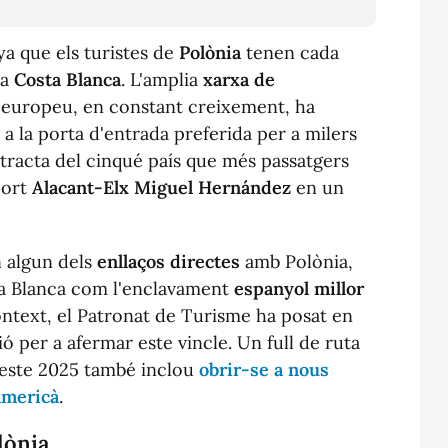
ya que els turistes de
Polònia
tenen cada
la
Costa Blanca
. L'amplia
xarxa de
 europeu, en constant creixement, ha
 a la porta d'entrada preferida per a milers
 tracta del cinqué país que més passatgers
port
Alacant-Elx Miguel Hernández
en un
 algun dels
enllaços directes
amb Polònia,
sta Blanca com l'enclavament
espanyol millor
ontext, el Patronat de Turisme ha posat en
 per a afermar este vincle. Un full de ruta
 este 2025 també inclou
obrir-se a nous
americà
.
lònia