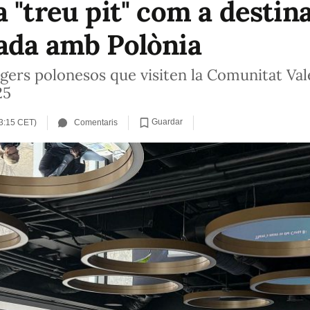
 "treu pit" com a destin
ada amb Polònia
tgers polonesos que visiten la Comunitat Va
25
Guardar
13:15 CET)
Comentaris