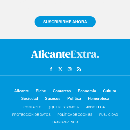
Regístrate gratuitamente y te mantendremos
informado siempre de todo lo que pasa cerca de ti
SUSCRIBIRME AHORA
Alicante
Elche
Comarcas
Economía
Cultura
Sociedad
Sucesos
Política
Hemeroteca
CONTACTO
¿QUIENES SOMOS?
AVISO LEGAL
PROTECCIÓN DE DATOS
POLÍTICA DE COOKIES
PUBLICIDAD
TRANSPARENCIA