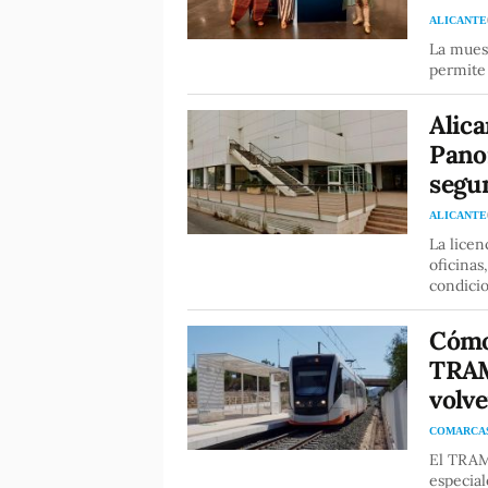
ALICANTE
La muest
permite 
Alica
Panor
segun
ALICANTE
La licen
oficinas
condici
Cómo 
TRAM:
volve
COMARCA
El TRAM 
especial