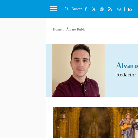
Buscar
VA
ES
Home
Álvaro Rubio
Álvaro
Redactor