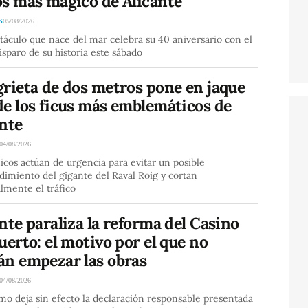
os más mágico de Alicante
S
05/08/2026
táculo que nace del mar celebra su 40 aniversario con el
sparo de su historia este sábado
grieta de dos metros pone en jaque
de los ficus más emblemáticos de
ante
04/08/2026
icos actúan de urgencia para evitar un posible
imiento del gigante del Raval Roig y cortan
lmente el tráfico
nte paraliza la reforma del Casino
uerto: el motivo por el que no
án empezar las obras
04/08/2026
o deja sin efecto la declaración responsable presentada