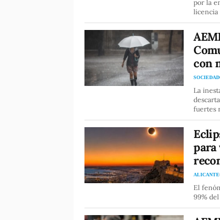
por la e
licencia
AEME
Comun
con 
SOCIEDAD
La inest
descarta
fuertes 
Eclip
para 
reco
ALICANTE
El fenó
99% del 