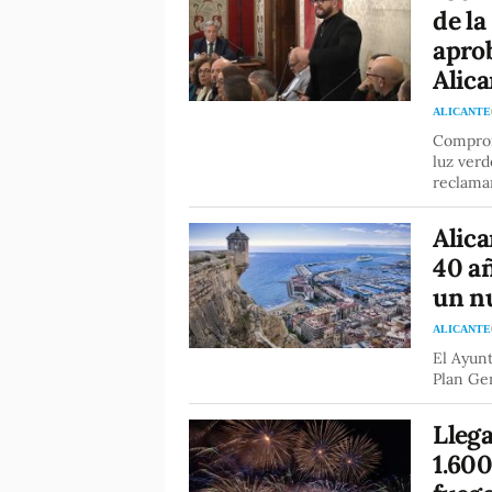
de la
aprob
Alic
ALICANTE
Comprom
luz verd
reclaman
Alica
40 añ
un nu
ALICANTE
El Ayunt
Plan Gen
Llega
1.600