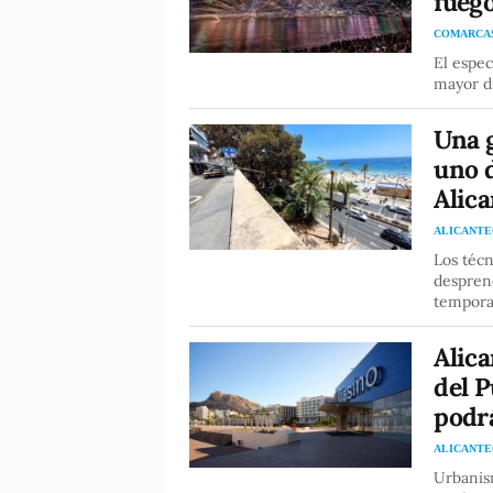
fueg
COMARCA
El espec
mayor di
Una 
uno 
Alic
ALICANTE
Los técn
desprend
tempora
Alica
del P
podr
ALICANTE
Urbanism