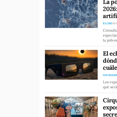
La pó
2026:
artif
ELCHE
06/
Consulta
espectác
la pólvo
El ec
dónd
cuále
SOCIEDAD
Los exp
qué será
Cirqu
expos
secre