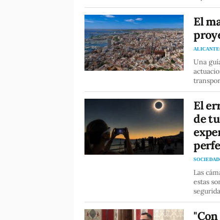
El ma
proye
ALICANTE
Una guía
actuacio
transpor
El er
de tu
exper
perf
SOCIEDAD
Las cáma
estas so
segurid
"Con 