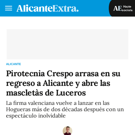
Hazte
socio/a
Hazte socio/a
Iniciar sesión
VA
ES
ALICANTE
Pirotecnia Crespo arrasa en su
regreso a Alicante y abre las
mascletàs de Luceros
La firma valenciana vuelve a lanzar en las
Hogueras más de dos décadas después con un
espectáculo inolvidable