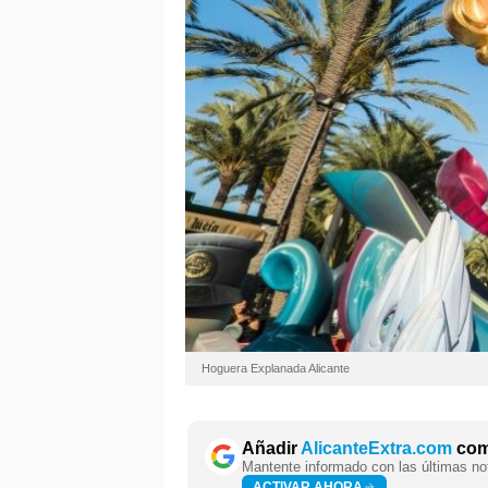
Hoguera Explanada Alicante
Añadir
AlicanteExtra.com
como
Mantente informado con las últimas not
ACTIVAR AHORA