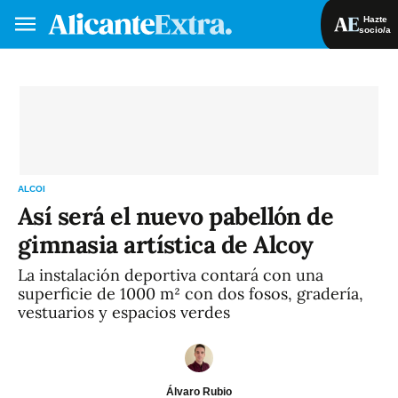
Hazte
socio/a
Hazte socio/a
Iniciar sesión
VA
ES
ALCOI
Así será el nuevo pabellón de
gimnasia artística de Alcoy
La instalación deportiva contará con una
superficie de 1000 m² con dos fosos, gradería,
vestuarios y espacios verdes
Álvaro Rubio