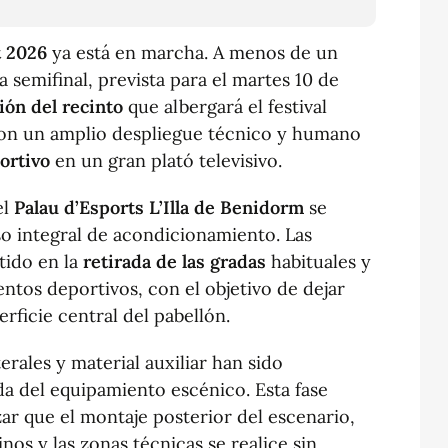
 2026
ya está en marcha. A menos de un
 semifinal, prevista para el martes 10 de
ión del recinto
que albergará el festival
con un amplio despliegue técnico y humano
ortivo
en un gran plató televisivo.
el
Palau d’Esports L’Illa de Benidorm
se
o integral de acondicionamiento. Las
tido en la
retirada de las gradas
habituales y
ntos deportivos, con el objetivo de dejar
ficie central del pabellón.
erales y material auxiliar han sido
gada del equipamiento escénico. Esta fase
zar que el montaje posterior del escenario,
nos y las zonas técnicas se realice sin