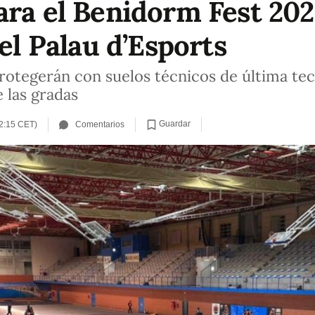
ara el Benidorm Fest 20
 el Palau d’Esports
protegerán con suelos técnicos de última tec
 las gradas
Guardar
2:15 CET)
Comentarios