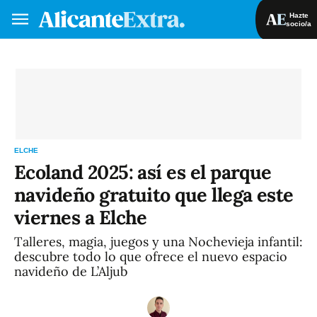
Hazte
socio/a
Hazte socio/a
Iniciar sesión
VA
ES
ELCHE
Ecoland 2025: así es el parque
navideño gratuito que llega este
viernes a Elche
Talleres, magia, juegos y una Nochevieja infantil:
descubre todo lo que ofrece el nuevo espacio
navideño de L’Aljub