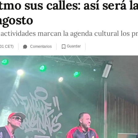
itmo sus calles: así será 
agosto
0 actividades marcan la agenda cultural los
Guardar
:01 CET)
Comentarios