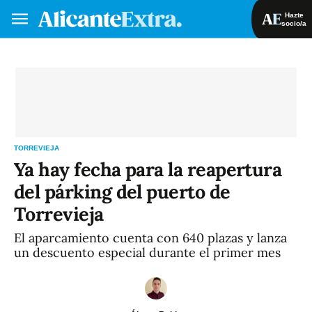
Hazte
socio/a
Hazte socio/a
Iniciar sesión
VA
ES
TORREVIEJA
Ya hay fecha para la reapertura
del párking del puerto de
Torrevieja
El aparcamiento cuenta con 640 plazas y lanza
un descuento especial durante el primer mes