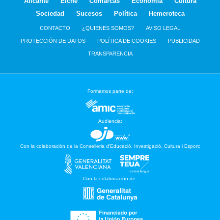
Alicante
Elche
Comarcas
Economía
Cultura
Sociedad
Sucesos
Política
Hemeroteca
CONTACTO
¿QUIENES SOMOS?
AVISO LEGAL
PROTECCIÓN DE DATOS
POLÍTICA DE COOKIES
PUBLICIDAD
TRANSPARENCIA
Formamos parte de:
Audiencia:
Con la colaboración de la Conselleria d’Educació, Investigació, Cultura i Esport:
Con la colaboración de: