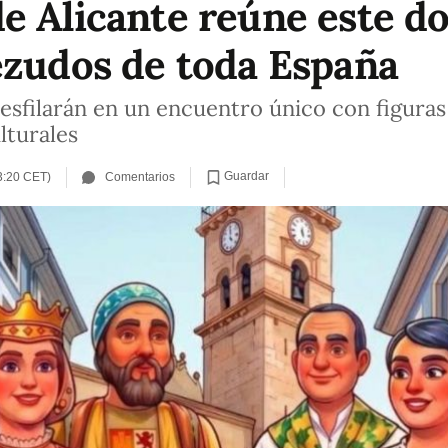
e Alicante reúne este d
ezudos de toda España
sfilarán en un encuentro único con figuras 
lturales
Guardar
3:20 CET)
Comentarios