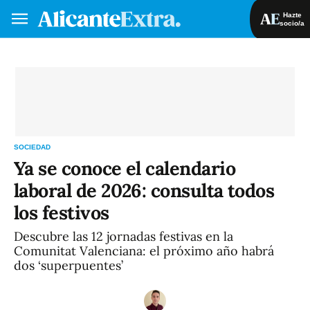
Hazte
socio/a
Hazte socio/a
Iniciar sesión
VA
ES
SOCIEDAD
Ya se conoce el calendario
laboral de 2026: consulta todos
los festivos
Descubre las 12 jornadas festivas en la
Comunitat Valenciana: el próximo año habrá
dos ‘superpuentes’