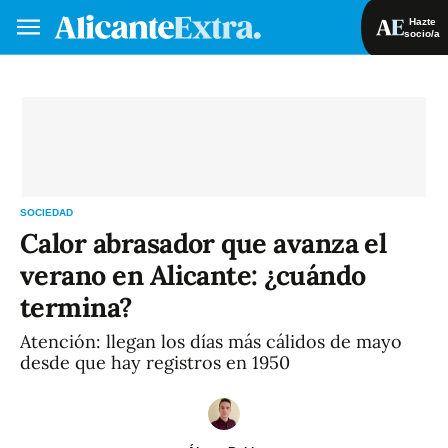
Hazte
socio/a
Hazte socio/a
Iniciar sesión
VA
ES
SOCIEDAD
Calor abrasador que avanza el
verano en Alicante: ¿cuándo
termina?
Atención: llegan los días más cálidos de mayo
desde que hay registros en 1950