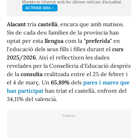
Mantén-te informat amb les últimes notícies d'actualitat.
ACTIVAR ARA
Alacant
tria
castellà
, encara que amb matisos.
Sis de cada deu famílies de la província han
optat per esta
llengua
com la
"preferida"
en
l'educació dels seus fills i filles durant el
curs
2025/2026
. Així el reflectixen les dades
revelades per la Conselleria d'Educació després
de la
consulta
realitzada entre el 25 de febrer i
el 4 de març. Un
65,89%
dels
pares i mares que
han participat
han triat el castellà, enfront del
34,11% del valencià.