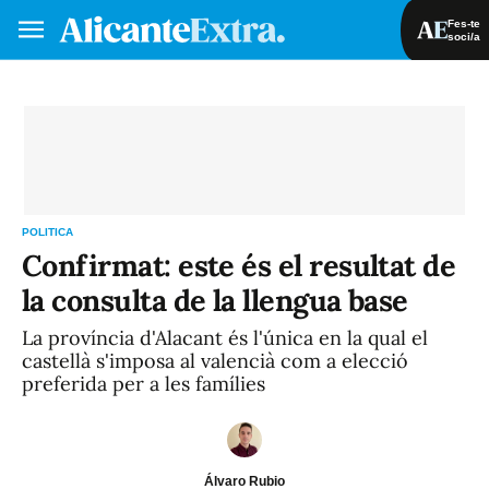
Fes-te
soci/a
Fes-te soci/a
Iniciar sessió
VA
ES
POLITICA
Confirmat: este és el resultat de
la consulta de la llengua base
La província d'Alacant és l'única en la qual el
castellà s'imposa al valencià com a elecció
preferida per a les famílies
Álvaro Rubio