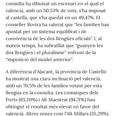
consulta ha dibuixat un escenari en el qual el
valencià, amb un 50,53% de vots, s'ha imposat
al castellà, que s'ha quedat en un 49,47%. El
conseller Rovira ha valorat que “les famílies han
apostat per un sistema equilibrat i de
convivència de les dos llengües oficials”. I, al
mateix temps, ha subratllat que “guanyen les
dos llengües i el pluralisme” enfront de la
“imposició del model anterior”.
A diferència d'Alacant, la província de Castelló
ha mostrat una clara inclinació pel valencià,
amb un 70,5% de les famílies votant per esta
llengua en la consulta. Les comarques dels
Ports (93,20%) i Alt Maestrat (94,71%) han
obtingut el resultat més elevat en favor del
valencià. Altres zones com l'Alt Millars (35,29%)