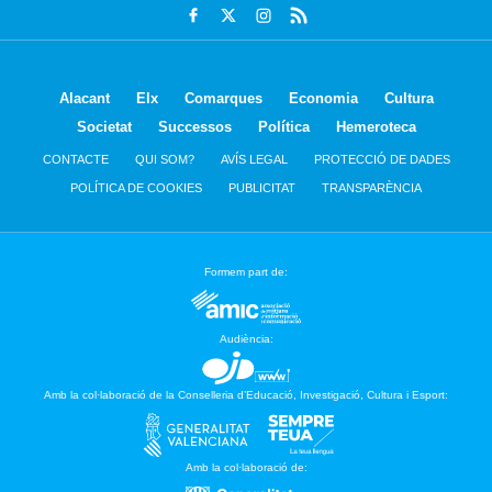
Alacant
Elx
Comarques
Economia
Cultura
Societat
Successos
Política
Hemeroteca
CONTACTE
QUI SOM?
AVÍS LEGAL
PROTECCIÓ DE DADES
POLÍTICA DE COOKIES
PUBLICITAT
TRANSPARÈNCIA
Formem part de:
Audiència:
Amb la col·laboració de la Conselleria d’Educació, Investigació, Cultura i Esport:
Amb la col·laboració de: