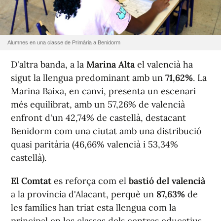
Alumnes en una classe de Primària a Benidorm
D'altra banda, a la
Marina Alta
el valencià ha
sigut la llengua predominant amb un
71,62%
. La
Marina Baixa, en canvi, presenta un escenari
més equilibrat, amb un 57,26% de valencià
enfront d'un 42,74% de castellà, destacant
Benidorm com una ciutat amb una distribució
quasi paritària (46,66% valencià i 53,34%
castellà).
El Comtat
es reforça com el
bastió del valencià
a la província d'Alacant, perquè un
87,63%
de
les famílies han triat esta llengua com la
principal en les classes dels centres educatius