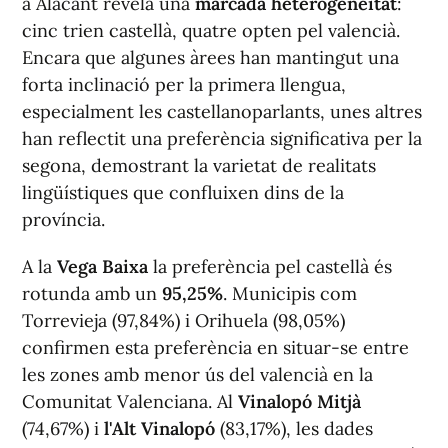
a Alacant revela una
marcada heterogeneïtat
:
cinc trien castellà, quatre opten pel valencià.
Encara que algunes àrees han mantingut una
forta inclinació per la primera llengua,
especialment les castellanoparlants, unes altres
han reflectit una preferència significativa per la
segona, demostrant la varietat de realitats
lingüístiques que confluixen dins de la
província.
A la
Vega Baixa
la preferència pel castellà és
rotunda amb un
95,25%
. Municipis com
Torrevieja (97,84%) i Orihuela (98,05%)
confirmen esta preferència en situar-se entre
les zones amb menor ús del valencià en la
Comunitat Valenciana. Al
Vinalopó
Mitjà
(74,67%) i
l'Alt
Vinalopó
(83,17%), les dades