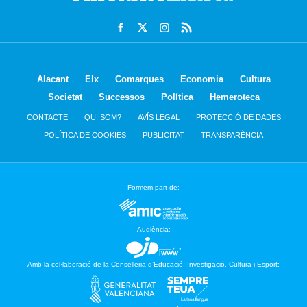
Alacant
Elx
Comarques
Economia
Cultura
Societat
Successos
Política
Hemeroteca
CONTACTE
QUI SOM?
AVÍS LEGAL
PROTECCIÓ DE DADES
POLÍTICA DE COOKIES
PUBLICITAT
TRANSPARÈNCIA
Formem part de:
Audiència:
Amb la col·laboració de la Conselleria d’Educació, Investigació, Cultura i Esport: