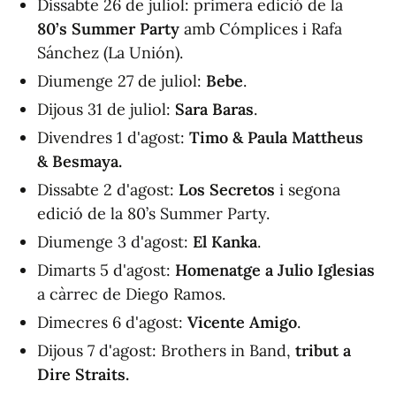
Dissabte 26 de juliol: primera edició de la
80’s Summer Party
amb Cómplices i Rafa
Sánchez (La Unión).
Diumenge 27 de juliol:
Bebe
.
Dijous 31 de juliol:
Sara Baras
.
Divendres 1 d'agost:
Timo & Paula Mattheus
& Besmaya.
Dissabte 2 d'agost:
Los Secretos
i segona
edició de la 80’s Summer Party.
Diumenge 3 d'agost:
El Kanka
.
Dimarts 5 d'agost:
Homenatge a Julio Iglesias
a càrrec de Diego Ramos.
Dimecres 6 d'agost:
Vicente Amigo
.
Dijous 7 d'agost: Brothers in Band,
tribut a
Dire Straits.