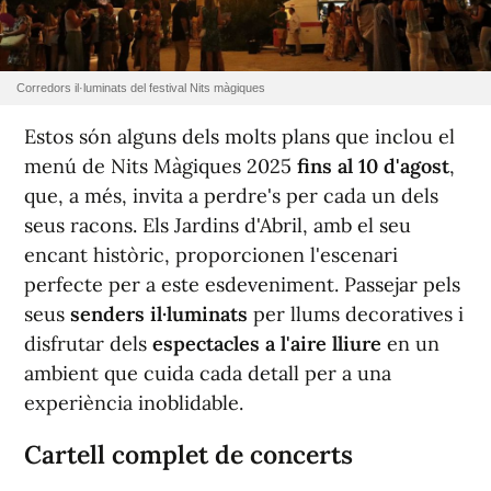
Corredors il·luminats del festival Nits màgiques
Estos són alguns dels molts plans que inclou el
menú de Nits Màgiques 2025
fins al 10 d'agost
,
que, a més, invita a perdre's per cada un dels
seus racons. Els Jardins d'Abril, amb el seu
encant històric, proporcionen l'escenari
perfecte per a este esdeveniment. Passejar pels
seus
senders il·luminats
per llums decoratives i
disfrutar dels
espectacles a l'aire lliure
en un
ambient que cuida cada detall per a una
experiència inoblidable.
Cartell complet de concerts