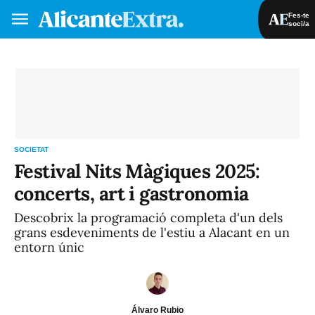
Fes-te
soci/a
Fes-te soci/a
Iniciar sessió
VA
ES
SOCIETAT
Festival Nits Màgiques 2025:
concerts, art i gastronomia
Descobrix la programació completa d'un dels
grans esdeveniments de l'estiu a Alacant en un
entorn únic
Álvaro Rubio