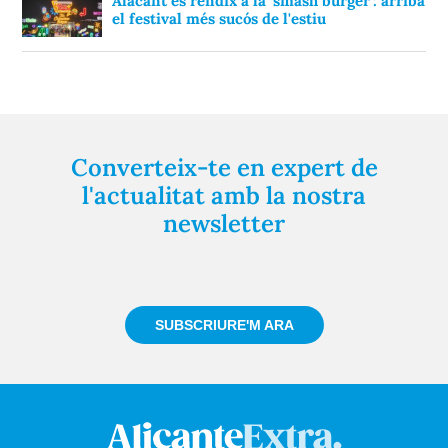
Alacant es rendix a la ‘smash burger’: arriba
el festival més sucós de l'estiu
Converteix-te en expert de
l'actualitat amb la nostra
newsletter
Registra't gratuïtament i et mantindrem informat
sempre de tot el que passa a prop teu
SUBSCRIURE'M ARA