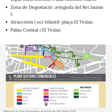
Zona de Degustació: avinguda del Rei Jaume
I.
Atraccions i oci infantil: plaça El Teular.
Palau Comtal i El Teular.
Plànol de la zona d'expositors de la Fira de Tots Sants 2025