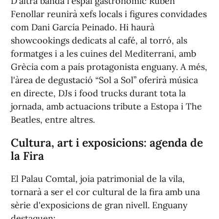
D'altra banda l'espai gastronòmic Rubén
Fenollar reunirà xefs locals i figures convidades
com Dani García Peinado. Hi haurà
showcookings dedicats al café, al torró, als
formatges i a les cuines del Mediterrani, amb
Grècia com a país protagonista enguany. A més,
l'àrea de degustació “Sol a Sol” oferirà música
en directe, DJs i food trucks durant tota la
jornada, amb actuacions tribute a Estopa i The
Beatles, entre altres.
Cultura, art i exposicions: agenda de
la Fira
El Palau Comtal, joia patrimonial de la vila,
tornarà a ser el cor cultural de la fira amb una
sèrie d'exposicions de gran nivell. Enguany
destaquen: