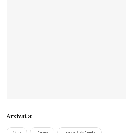
Arxivat a:
Ocio
Planes
Fira de Tots Sants