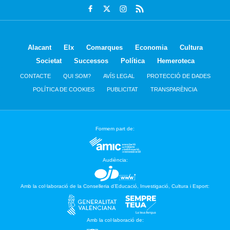
Alacant
Elx
Comarques
Economia
Cultura
Societat
Successos
Política
Hemeroteca
CONTACTE
QUI SOM?
AVÍS LEGAL
PROTECCIÓ DE DADES
POLÍTICA DE COOKIES
PUBLICITAT
TRANSPARÈNCIA
Formem part de:
Audiència:
Amb la col·laboració de la Conselleria d’Educació, Investigació, Cultura i Esport:
Amb la col·laboració de: