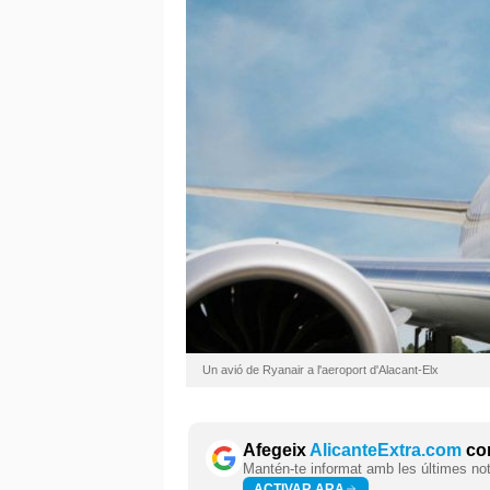
Un avió de Ryanair a l'aeroport d'Alacant-Elx
Afegeix
AlicanteExtra.com
com
Mantén-te informat amb les últimes notí
ACTIVAR ARA