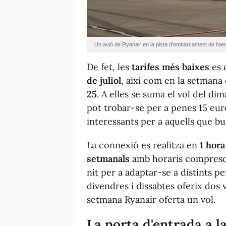
Un avió de Ryanair en la pista d'embarcament de l'aer
De fet, les
tarifes més baixes
es 
de juliol
, així com en la setman
25
. A elles se suma el vol del dima
pot trobar-se per a penes 15 euro
interessants per a aquells que 
La connexió es realitza en
1 hora
setmanals
amb horaris compresos
nit per a adaptar-se a distints pe
divendres i dissabtes oferix dos 
setmana Ryanair oferta un vol.
La porta d'entrada a l