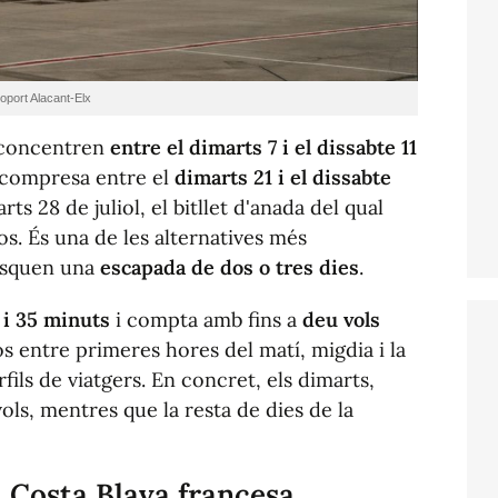
oport Alacant-Elx
concentren
entre el dimarts 7 i el dissabte 11
a compresa entre el
dimarts 21 i el dissabte
rts 28 de juliol, el bitllet d'anada del qual
s. És una de les alternatives més
busquen una
escapada de dos o tres dies
.
 i 35 minuts
i compta amb fins a
deu vols
 entre primeres hores del matí, migdia i la
rfils de viatgers. En concret, els dimarts,
vols, mentres que la resta de dies de la
a Costa Blava francesa