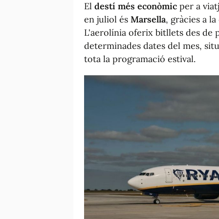
El
destí més econòmic
per a viat
en juliol és
Marsella
, gràcies a l
L'aerolínia oferix bitllets des d
determinades dates del mes, situ
tota la programació estival.