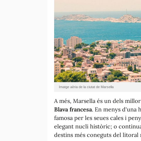
Imatge aèria de la ciutat de Marsella
A més, Marsella és un dels millo
Blava francesa
. En menys d'una h
famosa per les seues cales i pen
elegant nucli històric; o continu
destins més coneguts del litoral