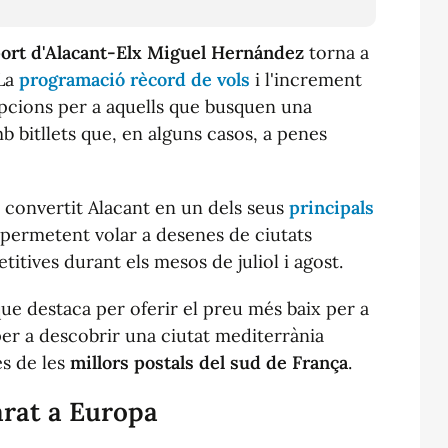
ort d'Alacant-Elx Miguel Hernández
torna a
 La
programació rècord de vols
i l'increment
 opcions per a aquells que busquen una
mb bitllets que, en alguns casos, a penes
convertit Alacant en un dels seus
principals
 permetent volar a desenes de ciutats
itives durant els mesos de juliol i agost.
 que destaca per oferir el preu més baix per a
per a descobrir una ciutat mediterrània
es de les
millors postals del sud de França
.
arat a Europa