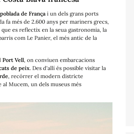
 poblada de França
i un dels grans ports
da fa més de 2.600 anys per mariners grecs,
que es reflectix en la seua gastronomia, la
barris com Le Panier, el més antic de la
l
Port Vell
, on conviuen embarcacions
cats de peix
. Des d'allí és possible visitar la
arde
, recórrer el modern districte
e al Mucem, un dels museus més