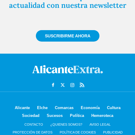
actualidad con nuestra newsletter
Regístrate gratuitamente y te mantendremos
informado siempre de todo lo que pasa cerca de ti
SUSCRIBIRME AHORA
Alicante
Elche
Comarcas
Economía
Cultura
Sociedad
Sucesos
Política
Hemeroteca
CONTACTO
¿QUIENES SOMOS?
AVISO LEGAL
PROTECCIÓN DE DATOS
POLÍTICA DE COOKIES
PUBLICIDAD