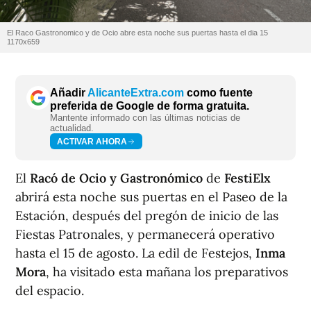
El Raco Gastronomico y de Ocio abre esta noche sus puertas hasta el dia 15
1170x659
Añadir
AlicanteExtra.com
como fuente
preferida de Google de forma gratuita.
Mantente informado con las últimas noticias de
actualidad.
ACTIVAR AHORA
El
Racó de Ocio y Gastronómico
de
FestiElx
abrirá esta noche sus puertas en el Paseo de la
Estación, después del pregón de inicio de las
Fiestas Patronales, y permanecerá operativo
hasta el 15 de agosto. La edil de Festejos,
Inma
Mora
, ha visitado esta mañana los preparativos
del espacio.