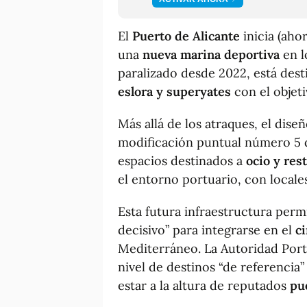
El
Puerto de Alicante
inicia (ahor
una
nueva marina deportiva
en l
paralizado desde 2022, está des
eslora y superyates
con el objet
Más allá de los atraques, el dise
modificación puntual número 5 d
espacios destinados a
ocio y res
el entorno portuario, con locales
Esta futura infraestructura permi
decisivo” para integrarse en el
ci
Mediterráneo. La Autoridad Portua
nivel de destinos “de referenci
estar a la altura de reputados
pu