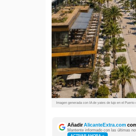
Imagen generada con IA de yates de lujo en el Puerto 
Añadir
AlicanteExtra.com
como
Mantente informado con las últimas not
ACTIVAR AHORA