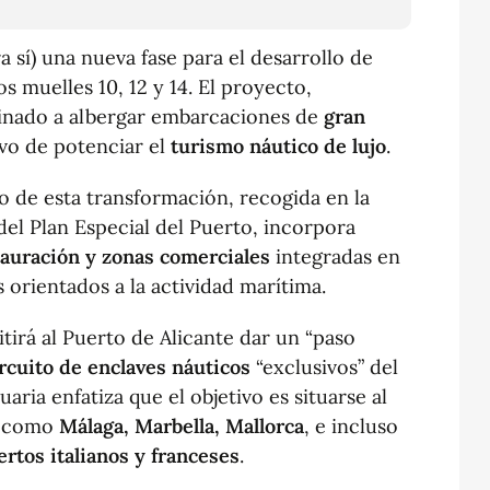
a sí) una nueva fase para el desarrollo de
os muelles 10, 12 y 14. El proyecto,
tinado a albergar embarcaciones de
gran
ivo de potenciar el
turismo náutico de lujo
.
ño de esta transformación, recogida en la
el Plan Especial del Puerto, incorpora
tauración y zonas comerciales
integradas en
 orientados a la actividad marítima.
tirá al Puerto de Alicante dar un “paso
rcuito de enclaves náuticos
“exclusivos” del
ria enfatiza que el objetivo es situarse al
a” como
Málaga, Marbella, Mallorca
, e incluso
ertos italianos y franceses
.