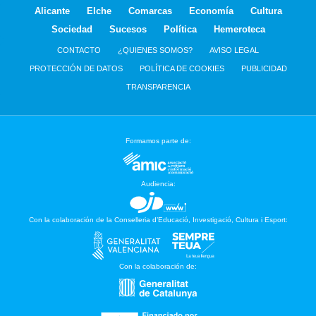
Alicante
Elche
Comarcas
Economía
Cultura
Sociedad
Sucesos
Política
Hemeroteca
CONTACTO
¿QUIENES SOMOS?
AVISO LEGAL
PROTECCIÓN DE DATOS
POLÍTICA DE COOKIES
PUBLICIDAD
TRANSPARENCIA
Formamos parte de:
Audiencia:
Con la colaboración de la Conselleria d’Educació, Investigació, Cultura i Esport:
Con la colaboración de: