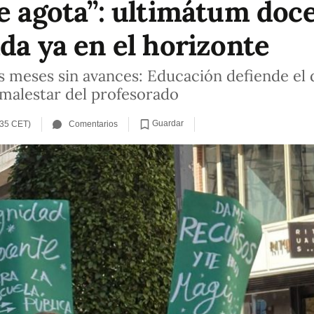
se agota”: ultimátum doce
da ya en el horizonte
as meses sin avances: Educación defiende el
malestar del profesorado
Guardar
:35 CET)
Comentarios