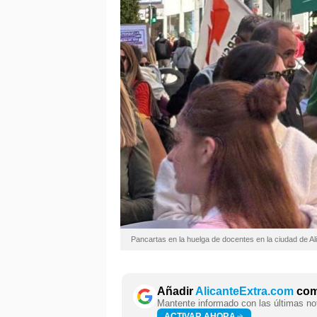
Pancartas en la huelga de docentes en la ciudad de Al
Añadir
AlicanteExtra.com
como
Mantente informado con las últimas not
ACTIVAR AHORA