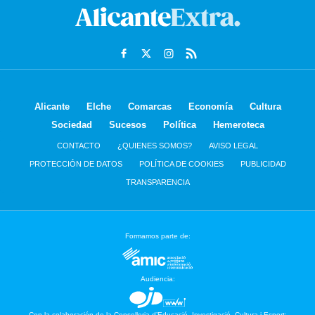
Alicante
Elche
Comarcas
Economía
Cultura
Sociedad
Sucesos
Política
Hemeroteca
CONTACTO
¿QUIENES SOMOS?
AVISO LEGAL
PROTECCIÓN DE DATOS
POLÍTICA DE COOKIES
PUBLICIDAD
TRANSPARENCIA
Formamos parte de:
Audiencia:
Con la colaboración de la Conselleria d’Educació, Investigació, Cultura i Esport: