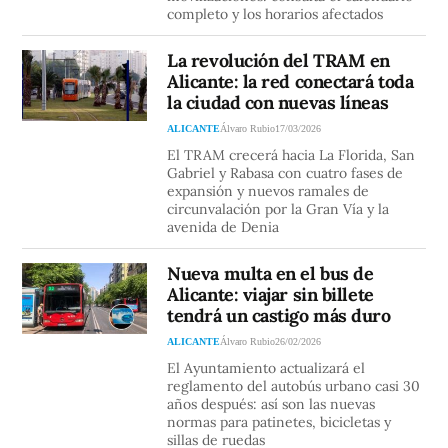
completo y los horarios afectados
La revolución del TRAM en
Alicante: la red conectará toda
la ciudad con nuevas líneas
ALICANTE
Álvaro Rubio
17/03/2026
El TRAM crecerá hacia La Florida, San
Gabriel y Rabasa con cuatro fases de
expansión y nuevos ramales de
circunvalación por la Gran Vía y la
avenida de Denia
Nueva multa en el bus de
Alicante: viajar sin billete
tendrá un castigo más duro
ALICANTE
Álvaro Rubio
26/02/2026
El Ayuntamiento actualizará el
reglamento del autobús urbano casi 30
años después: así son las nuevas
normas para patinetes, bicicletas y
sillas de ruedas