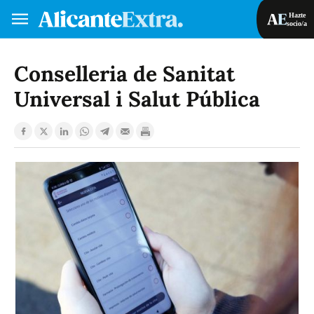
Hazte
socio/a
Hazte socio/a
Iniciar sesión
Conselleria de Sanitat
Universal i Salut Pública
VA
ES