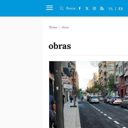
Buscar
VA
ES
Home
obras
obras