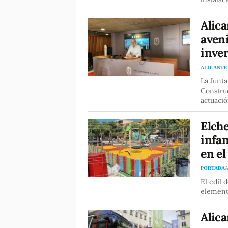
Alica
aveni
inver
ALICANTE
La Junta
Construc
actuaci
Elche
infan
en el
PORTADA
A
El edil 
element
Alica