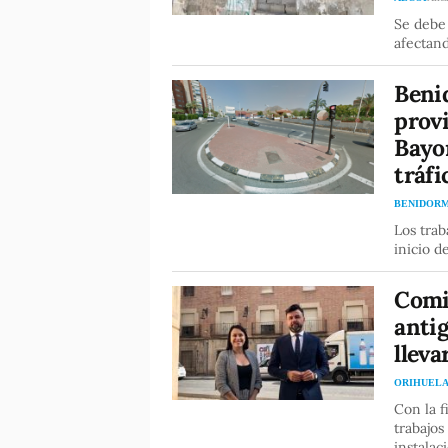
Se debe 
afectand
Beni
provi
Bayo
tráfi
BENIDOR
Los tra
inicio d
Comie
anti
llev
ORIHUEL
Con la f
trabajos
instala