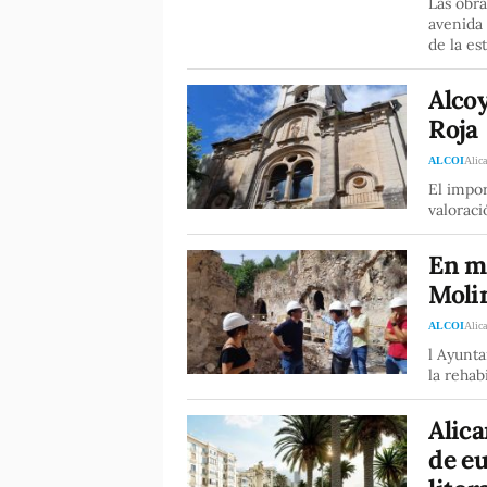
Las obra
avenida 
de la es
Alcoy
Roja
ALCOI
Alica
El impor
valorac
En ma
Moli
ALCOI
Alica
l Ayunt
la rehab
Alica
de eu