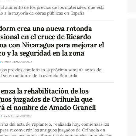
al aumento de los precios de los materiales, que está
o a la mayoría de obras públicas en España
dorm crea una nueva rotonda
sional en el cruce de Ricardo
na con Nicaragua para mejorar el
co y la seguridad en la zona
M
Alicante Extra
26/08/2022
bajos previos comienzan la próxima semana antes del
el soterramiento de la avenida Beniardá
nza la rehabilitación de los
guos juzgados de Orihuela que
ará el nombre de Amado Granell
A
Alicante Extra
25/08/2022
irma del acta de replanteo, realizada hoy, comienzas los
 para reconvertir los antiguos juzgados de Orihuela en
ciones que acogerán diferentes dependencias municipales