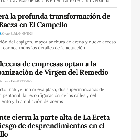
o las traviesas de las vías en el tramo de la universidad
erá la profunda transformación de
 Baeza en El Campello
S
Álvaro Rubio
04/09/2025
ción del espigón, mayor anchura de arena y nuevo acceso
: conoce todos los detalles de la actuación
decena de empresas optan a la
banización de Virgen del Remedio
Alicante Extra
03/09/2025
ecto incluye una nueva plaza, dos supermanzanas de
d peatonal, la reconfiguración de las calles y del
ento y la ampliación de aceras
nte cierra la parte alta de La Ereta
riesgo de desprendimientos en el
llo