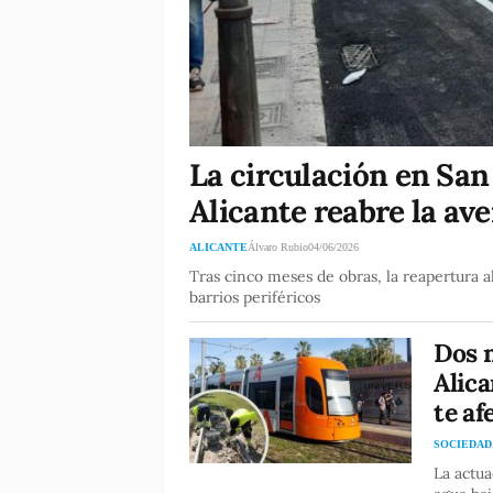
La circulación en San
Alicante reabre la a
ALICANTE
Álvaro Rubio
04/06/2026
Tras cinco meses de obras, la reapertura a
barrios periféricos
Dos 
Alica
te af
SOCIEDAD
La actua