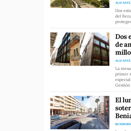
ALICANTE
Dos est
del Bena
proteger
Dos e
de am
millo
ALICANTE
La mesa 
primer 
especial
Gestión 
El lu
soter
Beni
BENIDOR