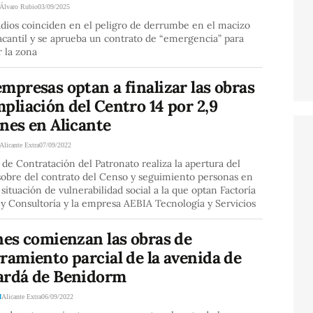
Álvaro Rubio
03/09/2025
udios coinciden en el peligro de derrumbe en el macizo
cantil y se aprueba un contrato de “emergencia” para
 la zona
mpresas optan a finalizar las obras
pliación del Centro 14 por 2,9
nes en Alicante
Alicante Extra
07/09/2022
de Contratación del Patronato realiza la apertura del
sobre del contrato del Censo y seguimiento personas en
 situación de vulnerabilidad social a la que optan Factoría
y Consultoría y la empresa AEBIA Tecnología y Servicios
nes comienzan las obras de
ramiento parcial de la avenida de
ardá de Benidorm
M
Alicante Extra
06/09/2022