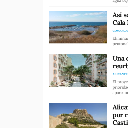
agua baj
Así s
Cala
COMARCA
Elimina
peatonal
Una 
reur
ALICANTE
El proy
priorida
aparcami
Alica
por 
Casti