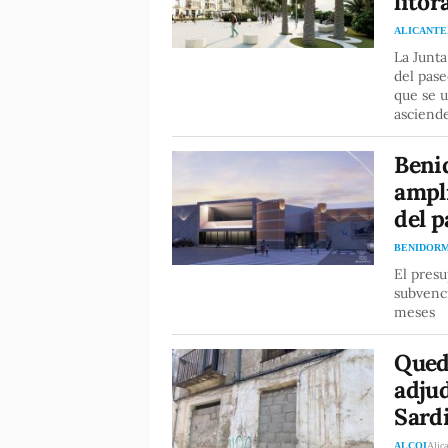
litor
ALICANTE
La Junta
del pase
que se u
asciende
Beni
ampli
del p
BENIDOR
El presu
subvenci
meses
Qued
adjud
Sard
ALCOI
Alica