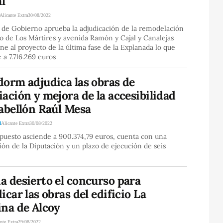
al
Alicante Extra
30/08/2022
 de Gobierno aprueba la adjudicación de la remodelación
o de Los Mártires y avenida Ramón y Cajal y Canalejas
ne al proyecto de la última fase de la Explanada lo que
 a 7.716.269 euros
dorm adjudica las obras de
ación y mejora de la accesibilidad
abellón Raúl Mesa
M
Alicante Extra
30/08/2022
puesto asciende a 900.374,79 euros, cuenta con una
ón de la Diputación y un plazo de ejecución de seis
a desierto el concurso para
icar las obras del edificio La
ina de Alcoy
nte Extra
29/08/2022