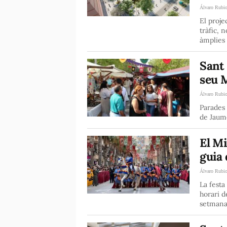
Álvaro Rubi
El proje
tràfic, 
àmplies
Sant 
seu 
Álvaro Rubi
Parades 
de Jaume
El Mi
guia 
Álvaro Rubi
La festa
horari d
setman