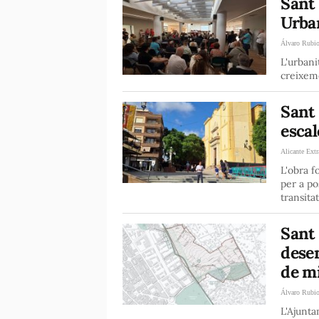
Sant 
Urban
Álvaro Rubi
L'urbani
creixem
Sant 
escal
Alicante Extr
L'obra f
per a po
transita
Sant 
dese
de mi
Álvaro Rubi
L'Ajunta