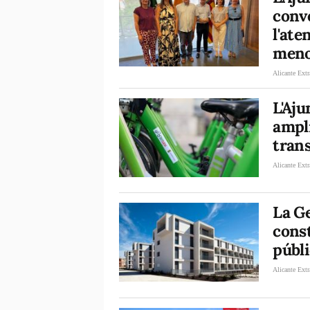
conv
l'ate
menor
Alicante Extr
L'Aj
ampli
tran
Alicante Extr
La Ge
const
públi
Alicante Extr