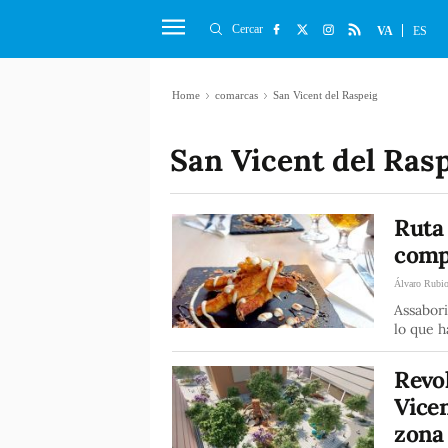
Cercar
VA
ES
Home
comarcas
San Vicent del Raspeig
San Vicent del Ras
Ruta 
comp
Álvaro Rubi
Assabori
lo que h
Revol
Vicen
zona