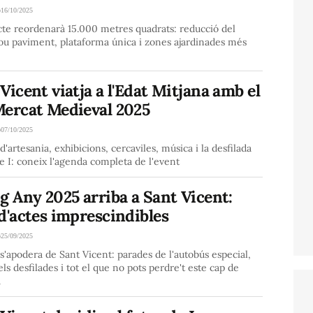
o
16/10/2025
cte reordenarà 15.000 metres quadrats: reducció del
nou paviment, plataforma única i zones ajardinades més
Vicent viatja a l'Edat Mitjana amb el
Mercat Medieval 2025
o
07/10/2025
d'artesania, exhibicions, cercaviles, música i la desfilada
 I: coneix l'agenda completa de l'event
g Any 2025 arriba a Sant Vicent:
d'actes imprescindibles
o
25/09/2025
 s'apodera de Sant Vicent: parades de l'autobús especial,
els desfilades i tot el que no pots perdre't este cap de
a