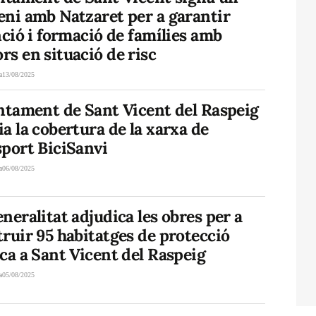
eni amb Natzaret per a garantir
nció i formació de famílies amb
s en situació de risc
a
13/08/2025
untament de Sant Vicent del Raspeig
a la cobertura de la xarxa de
sport BiciSanvi
a
06/08/2025
neralitat adjudica les obres per a
ruir 95 habitatges de protecció
ca a Sant Vicent del Raspeig
a
05/08/2025