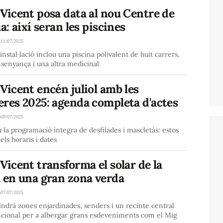
Vicent posa data al nou Centre de
ua: així seran les piscines
o
11/07/2025
instal·lació inclou una piscina polivalent de huit carrers,
senyança i una altra medicinal
Vicent encén juliol amb les
eres 2025: agenda completa d'actes
o
09/07/2025
 la programació íntegra de desfilades i mascletàs: estos
 els horaris i dates
Vicent transforma el solar de la
a en una gran zona verda
o
07/07/2025
tindrà zones enjardinades, senders i un recinte central
ncional per a albergar grans esdeveniments com el Mig