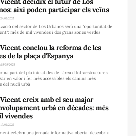
Vicent decidix el futur de Los
os: així poden participar els veïns
o
24/09/2025
tzació del sector de Los Urbanos serà una "oportunitat de
ent": més de mil vivendes i dos grans zones verdes
Vicent conclou la reforma de les
es de la plaça d'Espanya
a
19/09/2025
orma part del pla iniciat des de l'àrea d'Infraestructures
sar en valor i fer més accessibles els camins més
ts del nucli urbà
Vicent creix amb el seu major
nvolupament urbà en dècades: més
l vivendes
o
17/09/2025
ment celebra una jornada informativa oberta: descobrix