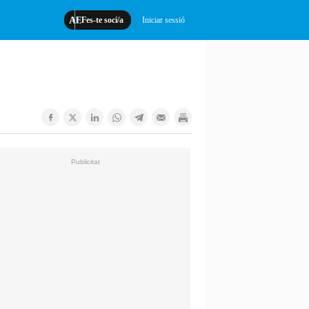
Fes-te soci/a
Iniciar sessió