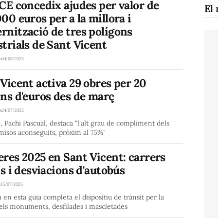
CE concedix ajudes per valor de
El 
00 euros per a la millora i
rnització de tres polígons
trials de Sant Vicent
a
04/08/2025
Vicent activa 29 obres per 20
ns d'euros des de març
a
24/07/2025
e, Pachi Pascual, destaca "l'alt grau de compliment dels
isos aconseguits, pròxim al 75%"
res 2025 en Sant Vicent: carrers
ts i desviacions d'autobús
o
15/07/2025
 en esta guia completa el dispositiu de trànsit per la
els monuments, desfilades i mascletades