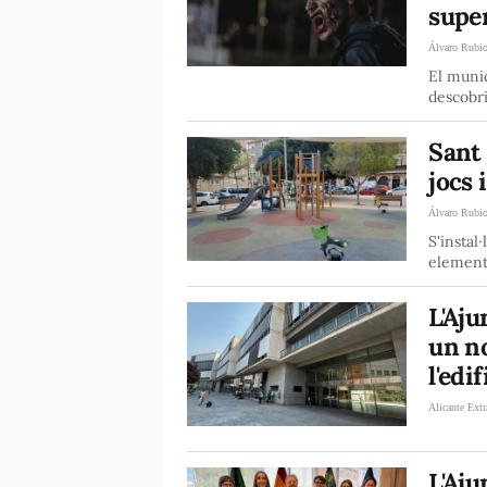
supe
Álvaro Rubi
El munic
descobri
Sant 
jocs 
Álvaro Rubi
S'instal
element
L'Aj
un no
l'edi
Alicante Extr
L'Aj