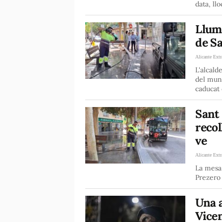
data, llo
Llum 
de Sa
Alicante Extr
L'alcald
del muni
caducat
Sant 
recol
ve
Alicante Extr
La mesa 
Prezero 
Una a
Vicen