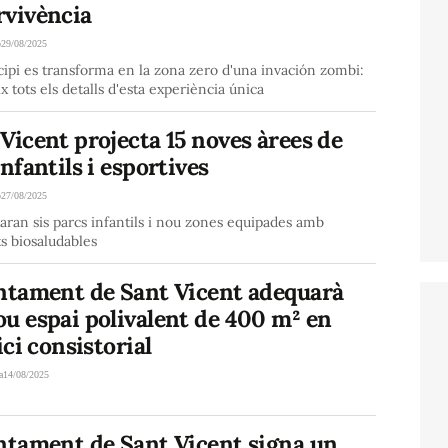
rvivència
o
29/08/2025
ipi es transforma en la zona zero d'una invación zombi:
x tots els detalls d'esta experiència única
Vicent projecta 15 noves àrees de
infantils i esportives
o
27/08/2025
·laran sis parcs infantils i nou zones equipades amb
s biosaludables
untament de Sant Vicent adequarà
u espai polivalent de 400 m² en
fici consistorial
a
14/08/2025
untament de Sant Vicent signa un