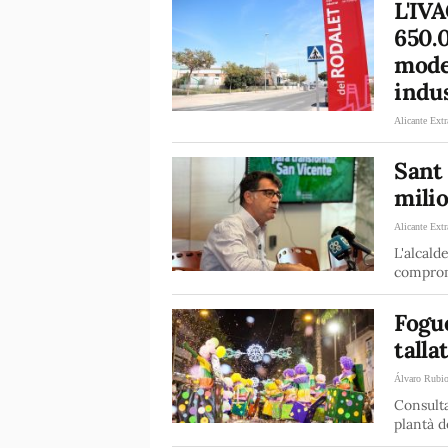
L'IVA
650.0
mode
indus
Alicante Extr
Sant 
milio
Alicante Extr
L'alcald
comprom
Fogue
talla
Álvaro Rubi
Consulta
plantà d