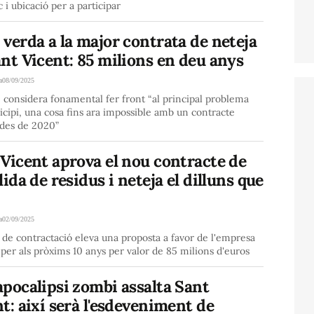
c i ubicació per a participar
verda a la major contrata de neteja
nt Vicent: 85 milions en deu anys
a
08/09/2025
e considera fonamental fer front “al principal problema
cipi, una cosa fins ara impossible amb un contracte
 des de 2020”
Vicent aprova el nou contracte de
lida de residus i neteja el dilluns que
a
02/09/2025
de contractació eleva una proposta a favor de l'empresa
per als pròxims 10 anys per valor de 85 milions d'euros
pocalipsi zombi assalta Sant
t: així serà l'esdeveniment de