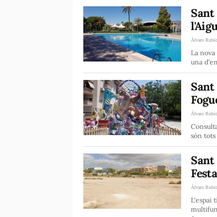
Sant 
l'Aig
Álvaro Rubi
La nova 
una d'en
Sant 
Fogu
Álvaro Rubi
Consulta
són tots
Sant 
Fest
Álvaro Rubi
L'espai 
multifu