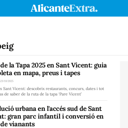
peig
de la Tapa 2025 en Sant Vicent: guia
leta en mapa, preus i tapes
o
23/10/2025
x Sant Vicent: descobrix restaurants, concurs, dates i tot
as de saber de la ruta de la tapa ‘Pare Vicent’
ució urbana en l'accés sud de Sant
t: gran parc infantil i conversió en
 de vianants