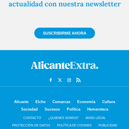
actualidad con nuestra newsletter
Regístrate gratuitamente y te mantendremos
informado siempre de todo lo que pasa cerca de ti
SUSCRIBIRME AHORA
Alicante
Elche
Comarcas
Economía
Cultura
Sociedad
Sucesos
Política
Hemeroteca
CONTACTO
¿QUIENES SOMOS?
AVISO LEGAL
PROTECCIÓN DE DATOS
POLÍTICA DE COOKIES
PUBLICIDAD