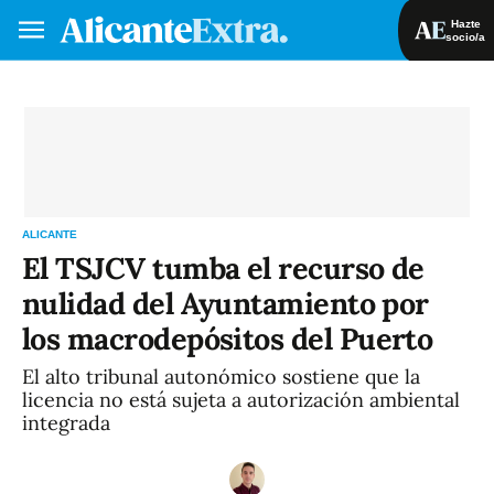
Hazte
socio/a
Hazte socio/a
Iniciar sesión
VA
ES
ALICANTE
El TSJCV tumba el recurso de
nulidad del Ayuntamiento por
los macrodepósitos del Puerto
El alto tribunal autonómico sostiene que la
licencia no está sujeta a autorización ambiental
integrada