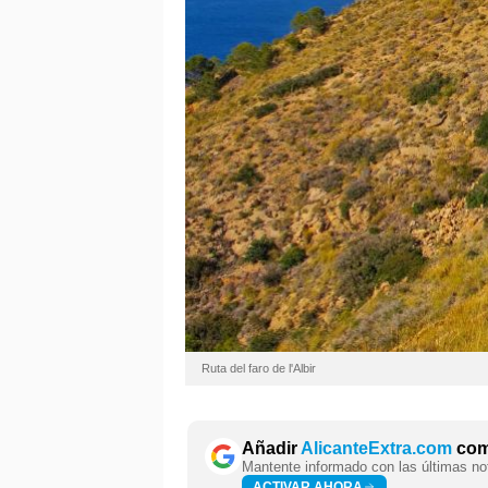
Ruta del faro de l'Albir
Añadir
AlicanteExtra.com
como
Mantente informado con las últimas not
ACTIVAR AHORA