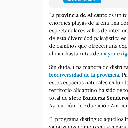
La
provincia de Alicante
es un te
enormes playas de arena fina con
espectaculares valles de interio
de esta diversidad paisajística e
de caminos que ofrecen una exp
al mar hasta rutas de
mayor exig
Sin duda, una manera de disfruta
biodiversidad de la provincia
. P
estos espacios naturales es fund
territorio alicantino ha sido re
total de
siete Banderas Sendero
Asociación de Educación Ambien
El programa distingue aquellos i
valorizados como recursos para l