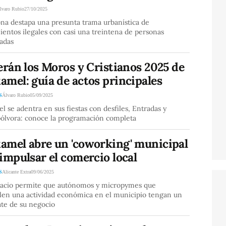
lvaro Rubio
27/10/2025
na destapa una presunta trama urbanística de
entos ilegales con casi una treintena de personas
radas
erán los Moros y Cristianos 2025 de
mel: guía de actos principales
S
Álvaro Rubio
05/09/2025
 se adentra en sus fiestas con desfiles, Entradas y
ólvora: conoce la programación completa
amel abre un 'coworking' municipal
impulsar el comercio local
S
Alicante Extra
09/06/2025
pacio permite que autónomos y micropymes que
llen una actividad económica en el municipio tengan un
ate de su negocio