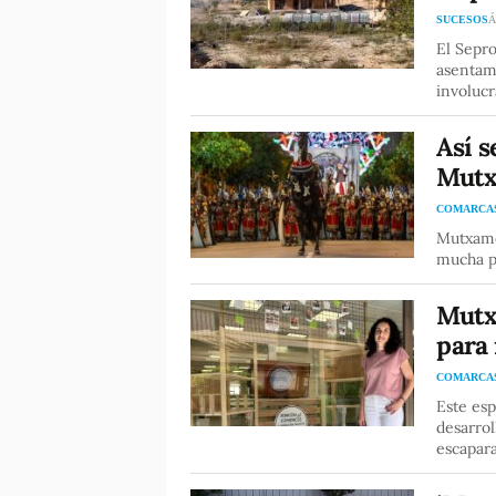
SUCESOS
Á
El Sepro
asentami
involuc
Así s
Mutxa
COMARCA
Mutxamel
mucha p
Mutx
para 
COMARCA
Este es
desarro
escapar