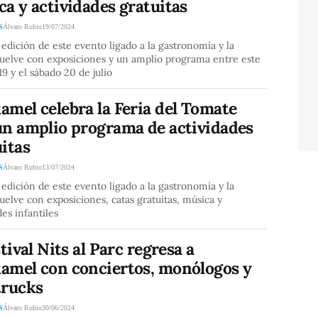
a y actividades gratuitas
S
Álvaro Rubio
19/07/2024
 edición de este evento ligado a la gastronomía y la
vuelve con exposiciones y un amplio programa entre este
19 y el sábado 20 de julio
mel celebra la Feria del Tomate
un amplio programa de actividades
itas
S
Álvaro Rubio
13/07/2024
 edición de este evento ligado a la gastronomía y la
uelve con exposiciones, catas gratuitas, música y
des infantiles
stival Nits al Parc regresa a
amel con conciertos, monólogos y
trucks
S
Álvaro Rubio
30/06/2024