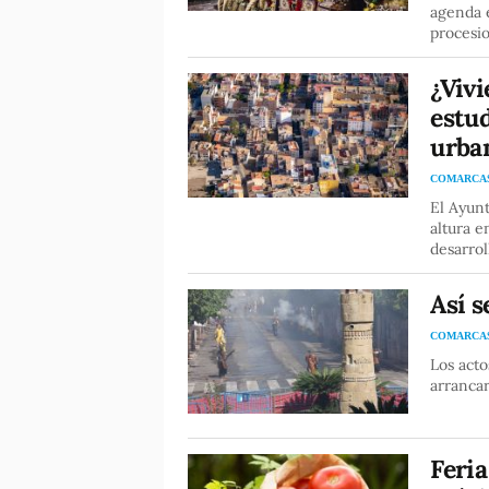
agenda e
procesi
¿Viv
estud
urba
COMARCA
El Ayunt
altura e
desarrol
Así s
COMARCA
Los acto
arrancar
Feria