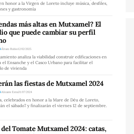
n honor a la Virgen de Loreto incluye música, desfiles,
ones y gastronomía
iendas más altas en Mutxamel? El
io que puede cambiar su perfil
no
S
Álvaro Rubio
12/02/2025
amiento analiza la viabilidad construir edificaciones en
n el Ensanche y el Casco Urbano para facilitar el
lo de vivienda
erán las fiestas de Mutxamel 2024
S
Alicante Extra
31/07/2024
s, celebrados en honor a la Mare de Déu de Loreto,
án el sábado7 y finalizarán el viernes 12 de septiembre.
 del Tomate Mutxamel 2024: catas,