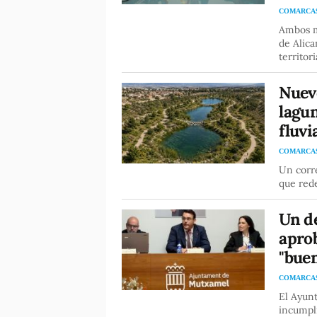
COMARCA
Ambos m
de Alica
territor
Nuevo
lagun
fluvi
COMARCA
Un corr
que rede
Un de
apro
"buen
COMARCA
El Ayunt
incumpli