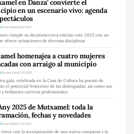
amel en Danza’ convierte el
cipio en un escenario vivo: agenda
spectáculos
S
Álvaro Rubio
23/04/2025
amen cumple su decimotercera edición este 2025 con un
ue ofrece actuaciones de diversas disciplinas
amel homenajea a cuatro mujeres
cadas con arraigo al municipio
S
Alicante Extra
17/03/2025
va gala, celebrada en la Casa de Cultura ha puesto de
to el potencial femenino de las distinguidas, así como sus
s y brillantes carreras profesionales
Any 2025 de Mutxamel: toda la
ramación, fechas y novedades
S
Álvaro Rubio
17/02/2025
a crece con la incorporación de una nueva comparsa y la