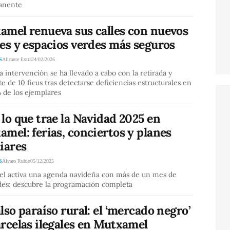
anente
amel renueva sus calles con nuevos
es y espacios verdes más seguros
S
Alicante Extra
24/02/2026
a intervención se ha llevado a cabo con la retirada y
te de 10 ficus tras detectarse deficiencias estructurales en
 de los ejemplares
lo que trae la Navidad 2025 en
mel: ferias, conciertos y planes
iares
S
Álvaro Rubio
05/12/2025
l activa una agenda navideña con más de un mes de
ades: descubre la programación completa
lso paraíso rural: el ‘mercado negro’
rcelas ilegales en Mutxamel