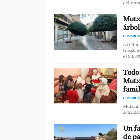
del rem
Mutx
árbol
COMARCA
La últim
trasplan
el 83,3%
Todo 
Mutxa
famil
COMARCA
Mutxame
activid
Un fa
de pa