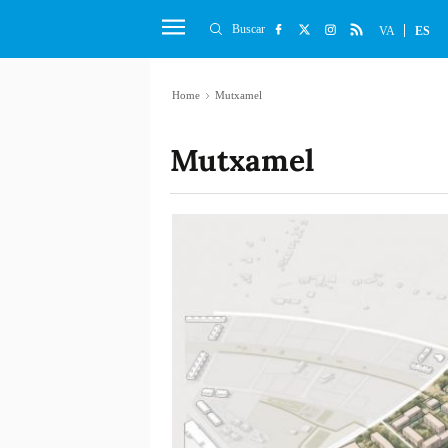
Buscar
VA
ES
Home
Mutxamel
Mutxamel