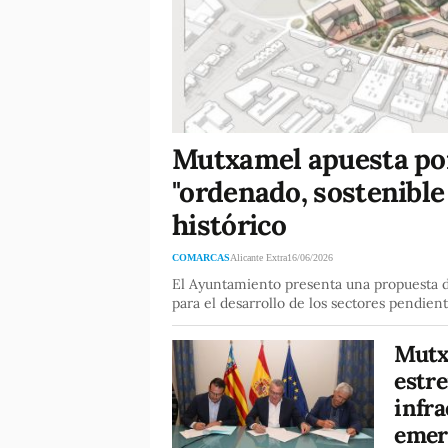
Mutxamel apuesta po
"ordenado, sostenible
histórico
COMARCAS
Alicante Extra
16/06/2026
El Ayuntamiento presenta una propuesta de
para el desarrollo de los sectores pendien
Mutx
estre
infr
emer