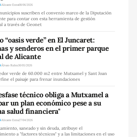
S
Alicante Extra
08/06/2026
unicipios suscriben el convenio marco de la Diputación
nte para contar con esta herramienta de gestión
ial a través de Geonet
 “oasis verde” en El Juncaret:
as y senderos en el primer parque
al de Alicante
S
Álvaro Rubio
30/05/2026
edor verde de 60.000 m2 entre Mutxamel y Sant Joan
fine el paisaje para frenar inundaciones
sfase técnico obliga a Mutxamel a
bar un plan económico pese a su
a salud financiera"
S
Alicante Extra
27/04/2026
amiento, saneado y sin deuda, atribuye el
miento a "factores técnicos" y a las limitaciones en el uso