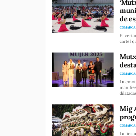
‘Mutx
muni
de e
COMARCA
El cert
cartel q
Mutx
desta
COMARCA
La emoti
manifies
dilatada
Mig 
prog
COMARCA
La fiest