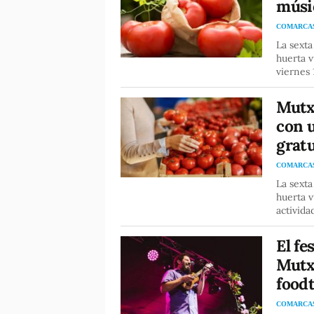
músic
COMARCA
La sexta
huerta 
viernes 
Mutxa
con 
gratu
COMARCA
La sexta
huerta v
activida
El fe
Mutx
food
COMARCA