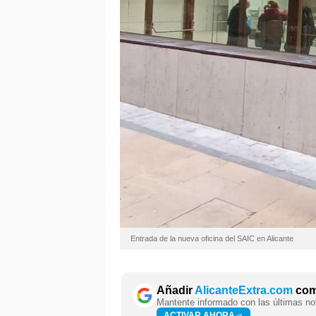
Entrada de la nueva oficina del SAIC en Alicante
Añadir
AlicanteExtra.com
como
Mantente informado con las últimas not
ACTIVAR AHORA