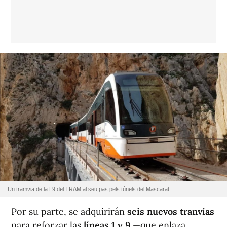
Un tramvia de la L9 del TRAM al seu pas pels túnels del Mascarat
Por su parte, se adquirirán
seis nuevos tranvías
para reforzar las
líneas 1 y 9
—que enlaza