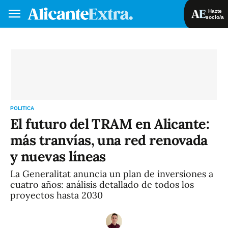
Hazte
socio/a
Hazte socio/a
Iniciar sesión
VA
ES
POLITICA
El futuro del TRAM en Alicante:
más tranvías, una red renovada
y nuevas líneas
La Generalitat anuncia un plan de inversiones a
cuatro años: análisis detallado de todos los
proyectos hasta 2030