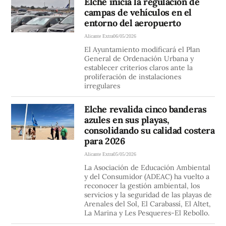
Elche inicia la regulación de
campas de vehículos en el
entorno del aeropuerto
Alicante Extra
06/05/2026
El Ayuntamiento modificará el Plan
General de Ordenación Urbana y
establecer criterios claros ante la
proliferación de instalaciones
irregulares
Elche revalida cinco banderas
azules en sus playas,
consolidando su calidad costera
para 2026
Alicante Extra
05/05/2026
La Asociación de Educación Ambiental
y del Consumidor (ADEAC) ha vuelto a
reconocer la gestión ambiental, los
servicios y la seguridad de las playas de
Arenales del Sol, El Carabassí, El Altet,
La Marina y Les Pesqueres-El Rebollo.