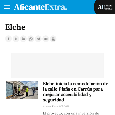
Hazte
socio/a
Hazte socio/a
Iniciar sesión
Elche
VA
ES
Elche inicia la remodelación de
la calle Piaña en Carrús para
mejorar accesibilidad y
seguridad
Alicante Extra
14/05/2026
El proyecto, con una inversión de