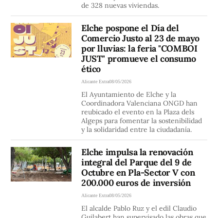
de 328 nuevas viviendas.
Elche pospone el Día del
Comercio Justo al 23 de mayo
por lluvias: la feria "COMBOI
JUST" promueve el consumo
ético
Alicante Extra
08/05/2026
El Ayuntamiento de Elche y la
Coordinadora Valenciana ONGD han
reubicado el evento en la Plaza dels
Algeps para fomentar la sostenibilidad
y la solidaridad entre la ciudadanía.
Elche impulsa la renovación
integral del Parque del 9 de
Octubre en Pla-Sector V con
200.000 euros de inversión
Alicante Extra
08/05/2026
El alcalde Pablo Ruz y el edil Claudio
Guilabert han supervisado las obras que